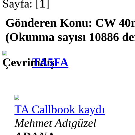
Sayfa: [
1
]
Gönderen
Konu: CW 40
(Okunma sayısı 10886 de
TA5FA
TA Callbook kaydı
Mehmet Adıgüzel