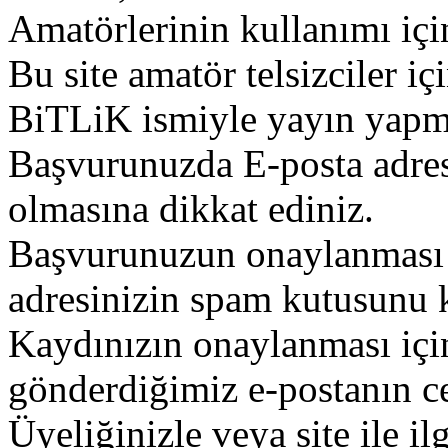
Amatörlerinin kullanımı içi
Bu site amatör telsizciler iç
BiTLiK ismiyle yayın yapm
Başvurunuzda E-posta adres
olmasına dikkat ediniz.
Başvurunuzun onaylanması g
adresinizin spam kutusunu k
Kaydınızın onaylanması içi
gönderdiğimiz e-postanın c
Üyeliğinizle veya site ile il