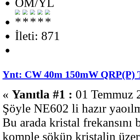
OM/YL
İleti: 871
Ynt: CW 40m 150mW QRP(P)
«
Yanıtla #1 :
01 Temmuz 2
Şöyle NE602 li hazır yaoılm
Bu arada kristal frekansını 
komple söküp kristalin üzeri