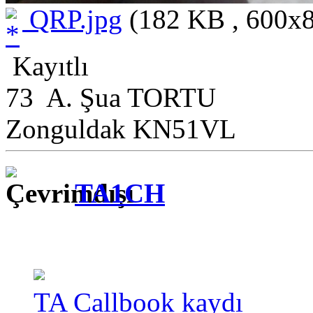
QRP.jpg
(182 KB , 600x8
Kayıtlı
73 A. Şua TORTU
Zonguldak KN51VL
TA1CH
TA Callbook kaydı