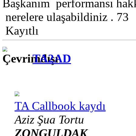
Başkanım performansı hakkı
nerelere ulaşabildiniz . 73
Kayıtlı
TA2AD
TA Callbook kaydı
Aziz Şua Tortu
ZONGULDAK