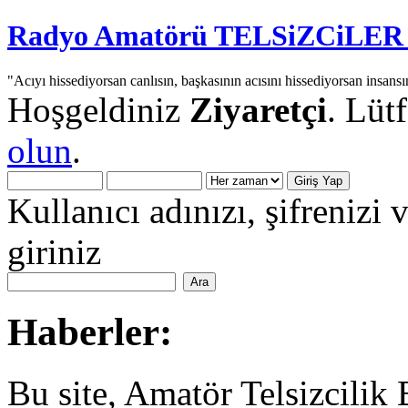
Radyo Amatörü TELSiZCiLER iç
"Acıyı hissediyorsan canlısın, başkasının acısını hissediyorsan insansı
Hoşgeldiniz
Ziyaretçi
. Lüt
olun
.
Kullanıcı adınızı, şifrenizi 
giriniz
Haberler:
Bu site, Amatör Telsizcilik