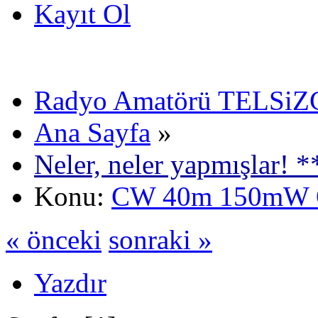
Kayıt Ol
Radyo Amatörü TELSiZCi
Ana Sayfa
»
Neler, neler yapmışlar! *
Konu:
CW 40m 150mW 
« önceki
sonraki »
Yazdır