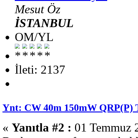
Mesut Öz
İSTANBUL
OM/YL
İleti: 2137
Ynt: CW 40m 150mW QRP(P)
«
Yanıtla #2 :
01 Temmuz 2