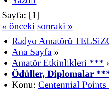
Yazdır
Sayfa: [
1
]
« önceki
sonraki »
Radyo Amatörü TELSiZCi
Ana Sayfa
»
Amatör Etkinlikleri ***
Ödüller, Diplomalar **
Konu:
Centennial Point