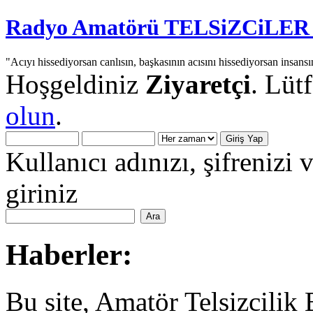
Radyo Amatörü TELSiZCiLER iç
"Acıyı hissediyorsan canlısın, başkasının acısını hissediyorsan insansı
Hoşgeldiniz
Ziyaretçi
. Lüt
olun
.
Kullanıcı adınızı, şifrenizi 
giriniz
Haberler:
Bu site, Amatör Telsizcilik