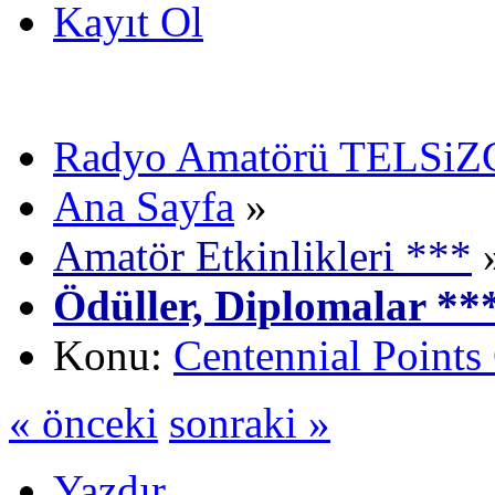
Kayıt Ol
Radyo Amatörü TELSiZCi
Ana Sayfa
»
Amatör Etkinlikleri ***
Ödüller, Diplomalar **
Konu:
Centennial Point
« önceki
sonraki »
Yazdır