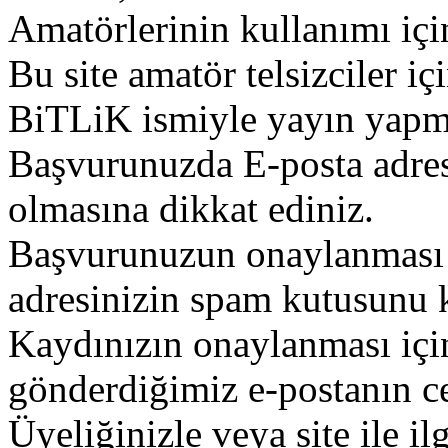
Amatörlerinin kullanımı içi
Bu site amatör telsizciler iç
BiTLiK ismiyle yayın yapm
Başvurunuzda E-posta adres
olmasına dikkat ediniz.
Başvurunuzun onaylanması g
adresinizin spam kutusunu k
Kaydınızın onaylanması içi
gönderdiğimiz e-postanın c
Üyeliğinizle veya site ile il