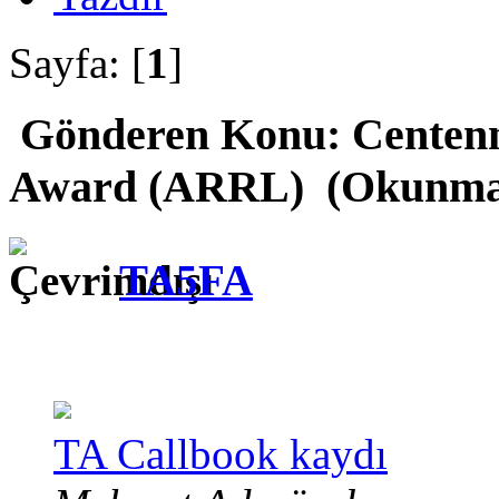
Sayfa: [
1
]
Gönderen
Konu: Centenni
Award (ARRL) (Okunma s
TA5FA
TA Callbook kaydı