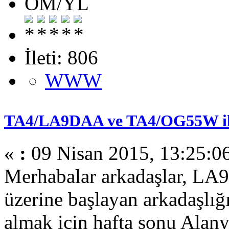
OM/YL
İleti: 806
WWW
TA4/LA9DAA ve TA4/OG55W il
«
:
09 Nisan 2015, 13:25:0
Merhabalar arkadaşlar, LA9
üzerine başlayan arkadaşlığ
almak için hafta sonu Alany