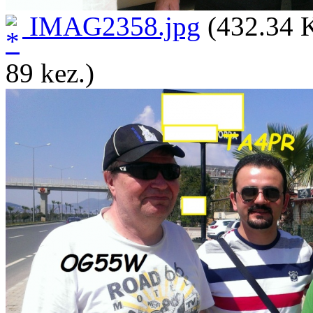
IMAG2358.jpg
(432.34 K
89 kez.)