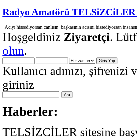
Radyo Amatörü TELSiZCiLER iç
"Acıyı hissediyorsan canlısın, başkasının acısını hissediyorsan insansı
Hoşgeldiniz
Ziyaretçi
. Lüt
olun
.
Kullanıcı adınızı, şifrenizi 
giriniz
Haberler:
TELSİZCİLER sitesine başv