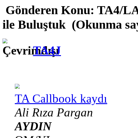
Gönderen
Konu: TA4/L
ile Buluştuk (Okunma say
TA4J
TA Callbook kaydı
Ali Rıza Pargan
AYDIN