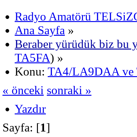
Radyo Amatörü TELSiZCi
Ana Sayfa
»
Beraber yürüdük biz bu y
TA5FA
) »
Konu:
TA4/LA9DAA ve 
« önceki
sonraki »
Yazdır
Sayfa: [
1
]