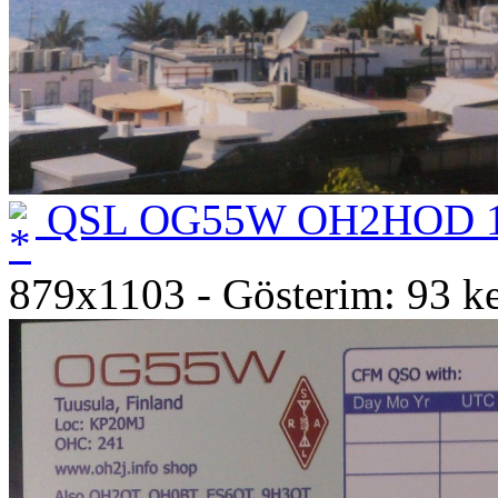
QSL OG55W OH2HOD 1
879x1103 - Gösterim: 93 ke