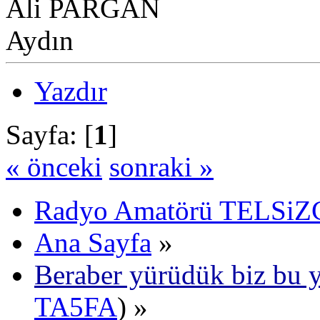
Ali PARGAN
Aydın
Yazdır
Sayfa: [
1
]
« önceki
sonraki »
Radyo Amatörü TELSiZCi
Ana Sayfa
»
Beraber yürüdük biz bu y
TA5FA
) »