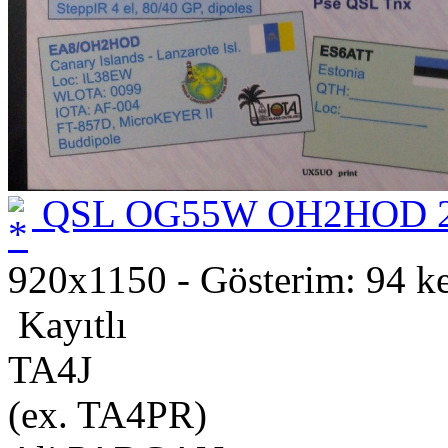
QSL OG55W OH2HOD 2
920x1150 - Gösterim: 94 ke
Kayıtlı
TA4J
(ex. TA4PR)