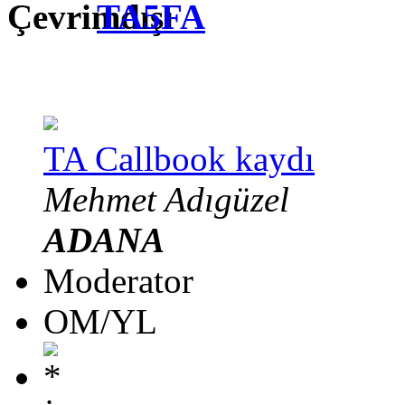
TA5FA
TA Callbook kaydı
Mehmet Adıgüzel
ADANA
Moderator
OM/YL