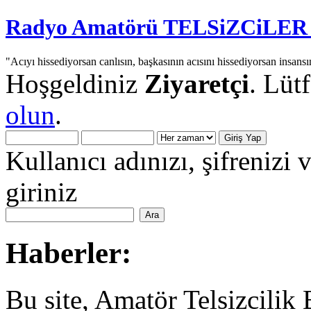
Radyo Amatörü TELSiZCiLER iç
"Acıyı hissediyorsan canlısın, başkasının acısını hissediyorsan insansı
Hoşgeldiniz
Ziyaretçi
. Lüt
olun
.
Kullanıcı adınızı, şifrenizi 
giriniz
Haberler:
Bu site, Amatör Telsizcilik