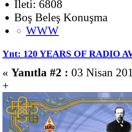
İleti: 6808
Boş Beleş Konuşma
WWW
Ynt: 120 YEARS OF RADIO 
«
Yanıtla #2 :
03 Nisan 201
+