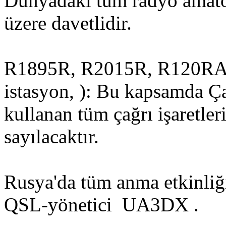
Dünyadaki tüm radyo amatör
üzere davetlidir.
R1895R, R2015R, R120RA
istasyon, ): Bu kapsamda Ça
kullanan tüm çağrı işaretle
sayılacaktır.
Rusya'da tüm anma etkinliği
QSL-yönetici UA3DX .