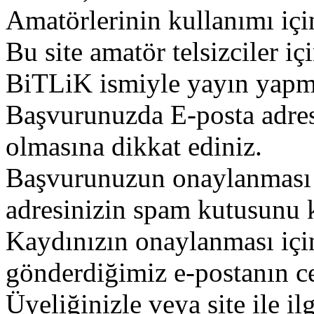
Amatörlerinin kullanımı içi
Bu site amatör telsizciler iç
BiTLiK ismiyle yayın yapm
Başvurunuzda E-posta adres
olmasına dikkat ediniz.
Başvurunuzun onaylanması g
adresinizin spam kutusunu k
Kaydınızın onaylanması içi
gönderdiğimiz e-postanın c
Üyeliğinizle veya site ile il