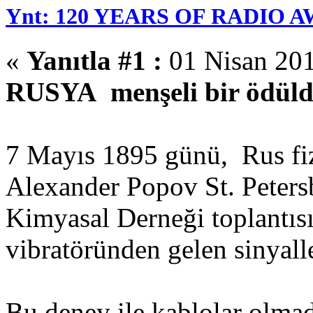
Ynt: 120 YEARS OF RADIO 
«
Yanıtla #1 :
01 Nisan 201
RUSYA menşeli bir öd
7 Mayıs 1895 günü, Rus fiz
Alexander Popov St. Peters
Kimyasal Derneği toplantıs
vibratöründen gelen sinyalle
Bu deney ile kablolar olmad