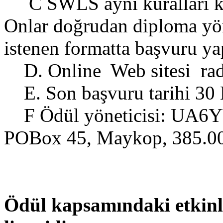
C SWLS aynı kuralları kull
Onlar doğrudan diploma yön
istenen formatta başvuru ya
D. Online Web sitesi radi
E. Son başvuru tarihi 30
F Ödül yöneticisi: UA6YW
POBox 45, Maykop, 385.00
Ödül kapsamındaki etkinli