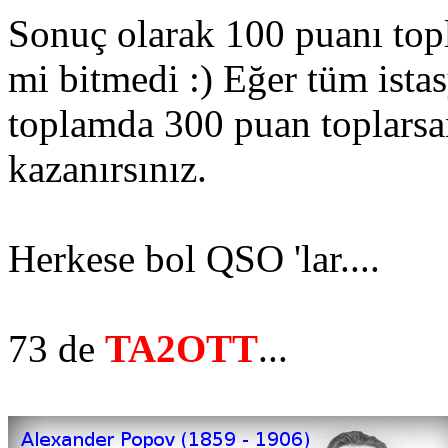
Sonuç olarak 100 puanı topla
mi bitmedi :) Eğer tüm istas
toplamda 300 puan toplarsa
kazanırsınız.
Herkese bol QSO 'lar....
73 de
TA2OTT
...