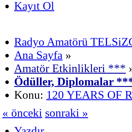
Kayıt Ol
Radyo Amatörü TELSiZCi
Ana Sayfa
»
Amatör Etkinlikleri ***
Ödüller, Diplomalar **
Konu:
120 YEARS OF
« önceki
sonraki »
Yazdır