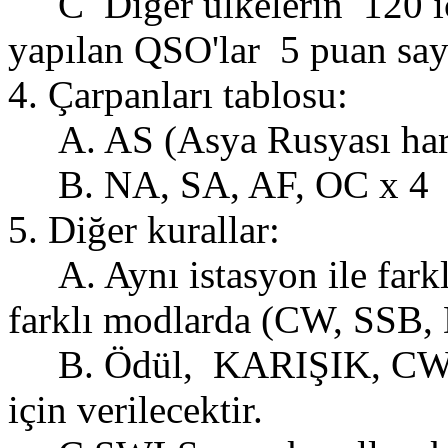
C Diğer ülkelerin 120 içe
yapılan QSO'lar 5 puan sayı
4. Çarpanları tablosu:
A. AS (Asya Rusyası hari
B. NA, SA, AF, OC x 4
5. Diğer kurallar:
A. Aynı istasyon ile farklı
farklı modlarda (CW, SSB, D
B. Ödül, KARIŞIK, CW, 
için verilecektir.