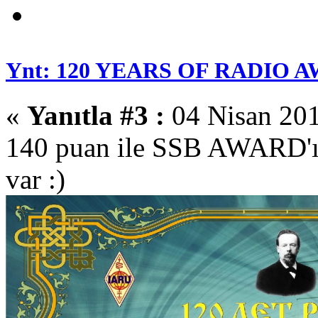
Ynt: 120 YEARS OF RADIO 
«
Yanıtla #3 :
04 Nisan 201
140 puan ile SSB AWARD'ı 
var :)