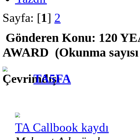
Sayfa: [
1
]
2
Gönderen
Konu: 120 Y
AWARD (Okunma sayısı 
TA5FA
TA Callbook kaydı