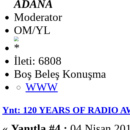
ADANA
Moderator
OM/YL
İleti: 6808
Boş Beleş Konuşma
WWW
Ynt: 120 YEARS OF RADIO 
«
Yanıtla #4 :
04 Nisan 201