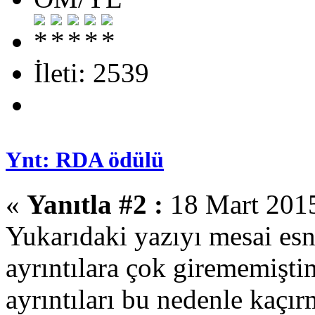
İleti: 2539
Ynt: RDA ödülü
«
Yanıtla #2 :
18 Mart 2015
Yukarıdaki yazıyı mesai es
ayrıntılara çok girememişt
ayrıntıları bu nedenle kaçır