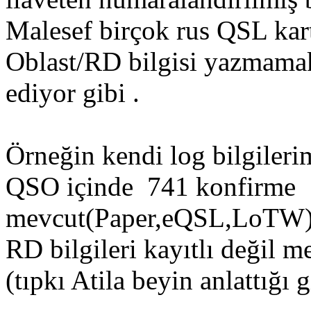
Malesef birçok rus QSL kart
Oblast/RD bilgisi yazmamak
ediyor gibi .
Örneğin kendi log bilgile
QSO içinde 741 konfirme
mevcut(Paper,eQSL,LoTW) 
RD bilgileri kayıtlı değil me
(tıpkı Atila beyin anlattığı g