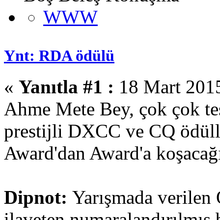
WWW
Ynt: RDA ödülü
«
Yanıtla #1 :
18 Mart 2015
Ahme Mete Bey, çok çok te
prestijli DXCC ve CQ ödüll
Award'dan Award'a koşacağ
Dipnot:
Yarışmada verilen
ilaveten numaralandırılmış b