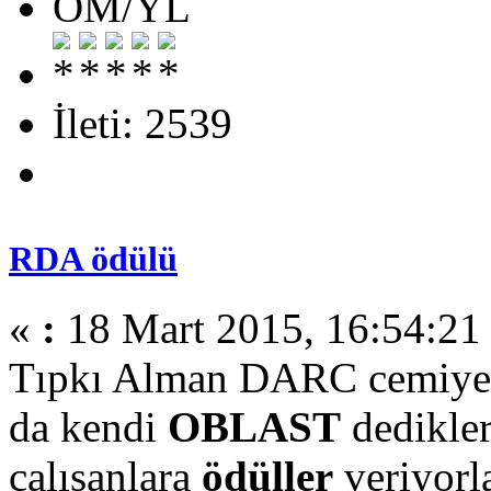
OM/YL
İleti: 2539
RDA ödülü
«
:
18 Mart 2015, 16:54:21
Tıpkı Alman DARC cemiyeti
da kendi
OBLAST
dedikler
çalışanlara
ödüller
veriyorla