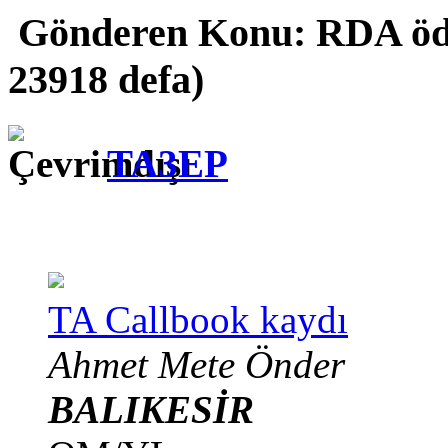
Gönderen
Konu: RDA öd
23918 defa)
TA3EP
TA Callbook kaydı
Ahmet Mete Önder
BALIKESİR