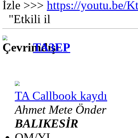
İzle >>>
https://youtu.be
"Etkili il
TA3EP
TA Callbook kaydı
Ahmet Mete Önder
BALIKESİR
OM/YL