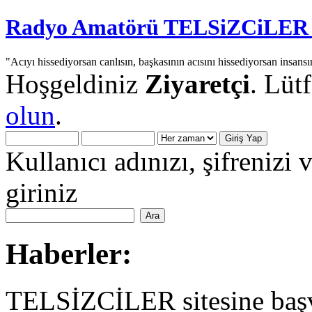
Radyo Amatörü TELSiZCiLER iç
"Acıyı hissediyorsan canlısın, başkasının acısını hissediyorsan insansı
Hoşgeldiniz
Ziyaretçi
. Lüt
olun
.
Kullanıcı adınızı, şifrenizi 
giriniz
Haberler:
TELSİZCİLER sitesine başv