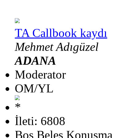
TA Callbook kaydı
Mehmet Adıgüzel
ADANA
Moderator
OM/YL
İleti: 6808
Boş Beleş Konuşma