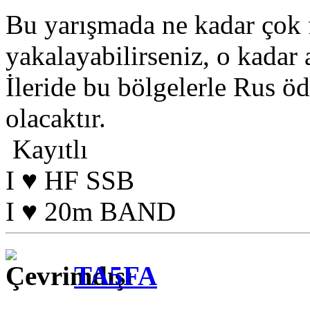
Bu yarışmada ne kadar çok f
yakalayabilirseniz, o kadar 
İleride bu bölgelerle Rus öd
olacaktır.
Kayıtlı
I ♥ HF SSB
I ♥ 20m BAND
TA5FA