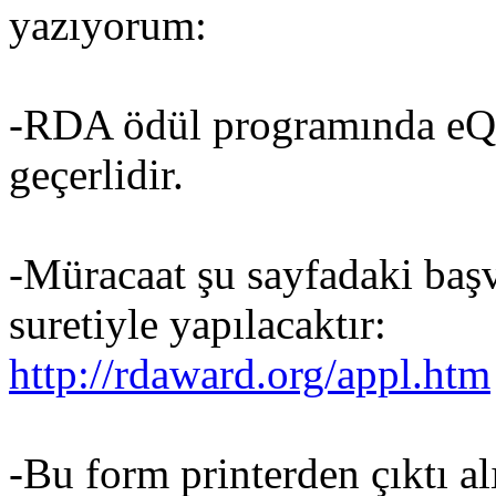
yazıyorum:
-RDA ödül programında eQ
geçerlidir.
-Müracaat şu sayfadaki ba
suretiyle yapılacaktır:
http://rdaward.org/appl.htm
-Bu form printerden çıktı a