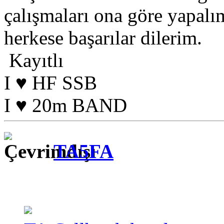
çalışmaları ona göre yapalı
herkese başarılar dilerim.
Kayıtlı
I ♥ HF SSB
I ♥ 20m BAND
TA5FA