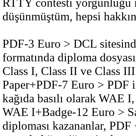
RTTY contesti yorgunluğu il
düşünmüştüm, hepsi hakkın
PDF-3 Euro > DCL sitesind
formatında diploma dosyas
Class I, Class II ve Class III
Paper+PDF-7 Euro > PDF ind
kağıda basılı olarak WAE I, 
WAE I+Badge-12 Euro > Sa
diploması kazananlar, PDF +