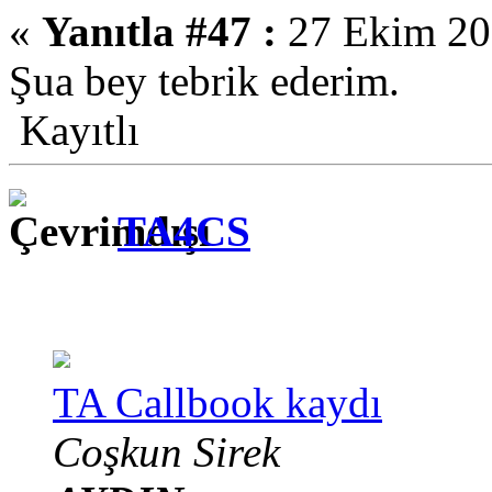
«
Yanıtla #47 :
27 Ekim 201
Şua bey tebrik ederim.
Kayıtlı
TA4CS
TA Callbook kaydı
Coşkun Sirek