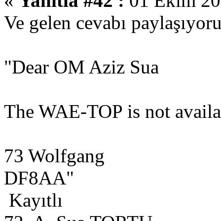
«
Yanıtla #42 :
01 Ekim 201
Ve gelen cevabı paylaşıyor
"Dear OM Aziz Sua
The WAE-TOP is not availab
73 Wolfgang
DF8AA"
Kayıtlı