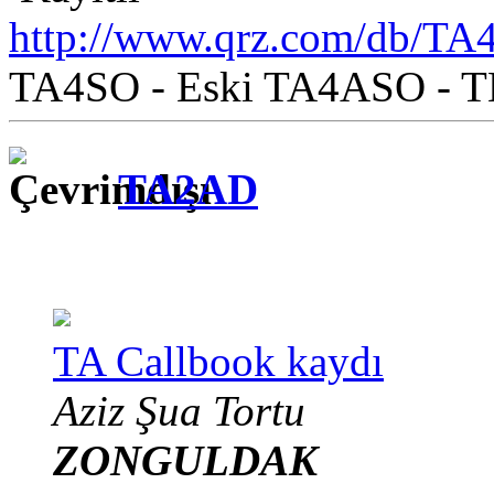
http://www.qrz.com/db/TA
TA4SO - Eski TA4ASO - 
TA2AD
TA Callbook kaydı
Aziz Şua Tortu
ZONGULDAK