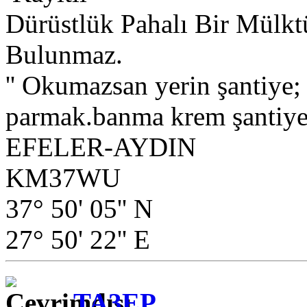
Dürüstlük Pahalı Bir Mülkt
Bulunmaz.
'' Okumazsan yerin şantiye
parmak.banma krem şantiye.
EFELER-AYDIN
KM37WU
37° 50' 05'' N
27° 50' 22'' E
TA3EP