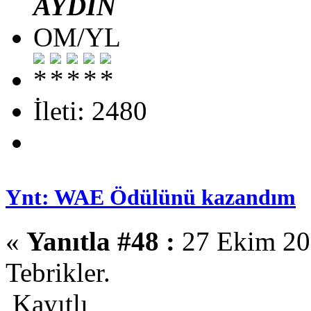
AYDIN
OM/YL
İleti: 2480
Ynt: WAE Ödülünü kazandım
«
Yanıtla #48 :
27 Ekim 201
Tebrikler.
Kayıtlı