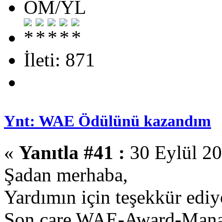
OM/YL
İleti: 871
Ynt: WAE Ödülünü kazandım
«
Yanıtla #41 :
30 Eylül 20
Şadan merhaba,
Yardımın için teşekkür edi
Son çare WAE-Award-Manage