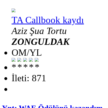
TA Callbook kaydı
Aziz Şua Tortu
ZONGULDAK
OM/YL
İleti: 871
Ynt: WAE Ödülünü kazandım