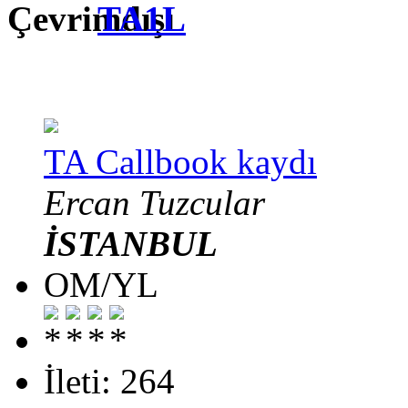
TA1L
TA Callbook kaydı
Ercan Tuzcular
İSTANBUL
OM/YL
İleti: 264