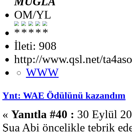
MUĞLA
OM/YL
İleti: 908
http://www.qsl.net/ta4aso
WWW
Ynt: WAE Ödülünü kazandım
«
Yanıtla #40 :
30 Eylül 20
Şua Abi öncelikle tebrik ed