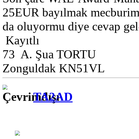
25EUR bayılmak mecburim
da oluyormu diye cevap gel
Kayıtlı
73 A. Şua TORTU
Zonguldak KN51VL
TA2AD