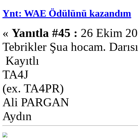
Ynt: WAE Ödülünü kazandım
«
Yanıtla #45 :
26 Ekim 201
Tebrikler Şua hocam. Darısı
Kayıtlı
TA4J
(ex. TA4PR)
Ali PARGAN
Aydın