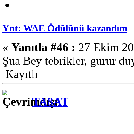
Ynt: WAE Ödülünü kazandım
«
Yanıtla #46 :
27 Ekim 201
Şua Bey tebrikler, gurur d
Kayıtlı
TA8AT