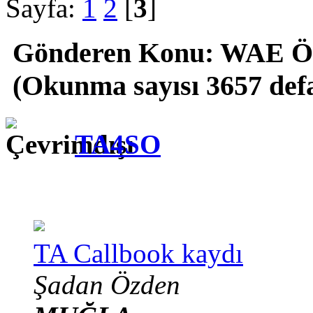
Sayfa:
1
2
[
3
]
Gönderen
Konu: WAE Öd
(Okunma sayısı 3657 def
TA4SO
TA Callbook kaydı
Şadan Özden