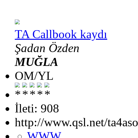
TA Callbook kaydı
Şadan Özden
MUĞLA
OM/YL
İleti: 908
http://www.qsl.net/ta4aso
WWW