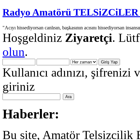
Radyo Amatörü TELSiZCiLER iç
"Acıyı hissediyorsan canlısın, başkasının acısını hissediyorsan insansı
Hoşgeldiniz
Ziyaretçi
. Lüt
olun
.
Kullanıcı adınızı, şifrenizi 
giriniz
Haberler:
Bu site, Amatör Telsizcilik