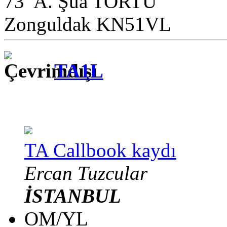
73 A. Şua TORTU
Zonguldak KN51VL
TA1L
TA Callbook kaydı
Ercan Tuzcular
İSTANBUL
OM/YL