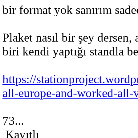
bir format yok sanırım sadec
Plaket nasıl bir şey dersen,
biri kendi yaptığı standla b
https://stationproject.wor
all-europe-and-worked-all-v
73...
Kayıtlı