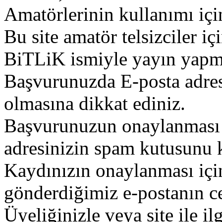
Amatörlerinin kullanımı içi
Bu site amatör telsizciler iç
BiTLiK ismiyle yayın yapm
Başvurunuzda E-posta adres
olmasına dikkat ediniz.
Başvurunuzun onaylanması g
adresinizin spam kutusunu k
Kaydınızın onaylanması içi
gönderdiğimiz e-postanın c
Üyeliğinizle veya site ile il