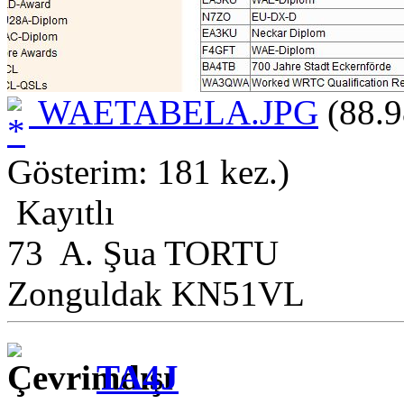
WAETABELA.JPG
(88.9
Gösterim: 181 kez.)
Kayıtlı
73 A. Şua TORTU
Zonguldak KN51VL
TA4J