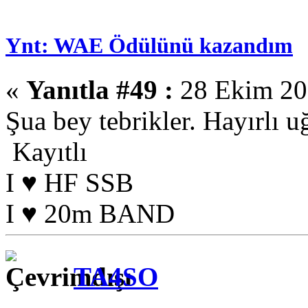
Ynt: WAE Ödülünü kazandım
«
Yanıtla #49 :
28 Ekim 201
Şua bey tebrikler. Hayırlı u
Kayıtlı
I ♥ HF SSB
I ♥ 20m BAND
TA4SO