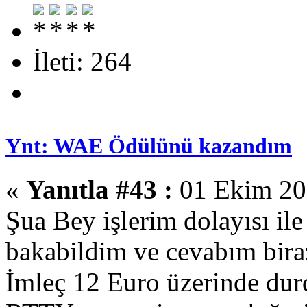
İleti: 264
Ynt: WAE Ödülünü kazandım
«
Yanıtla #43 :
01 Ekim 201
Şua Bey işlerim dolayısı i
bakabildim ve cevabım biraz
İmleç 12 Euro üzerinde du