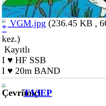
VGM.jpg
(236.45 KB , 6
kez.)
Kayıtlı
I ♥ HF SSB
I ♥ 20m BAND
TA3EP