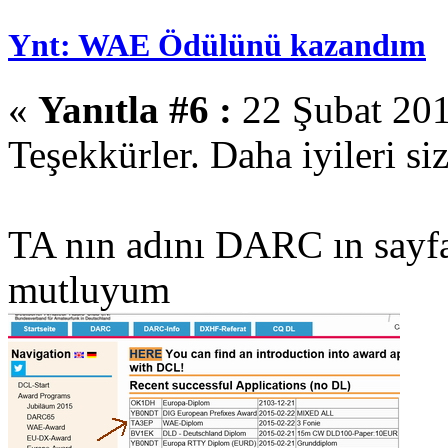
Ynt: WAE Ödülünü kazandım
«
Yanıtla #6 :
22 Şubat 201
Teşekkürler. Daha iyileri siz
TA nın adını DARC ın sayfa
mutluyum