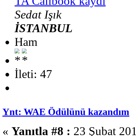
TA Callbook kaydı
Sedat Işık
İSTANBUL
Ham
İleti: 47
Ynt: WAE Ödülünü kazandım
«
Yanıtla #8 :
23 Şubat 201