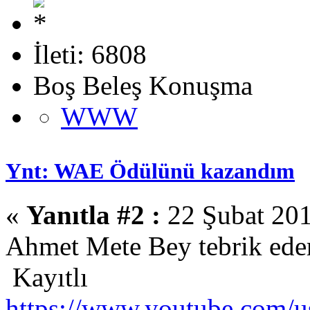
İleti: 6808
Boş Beleş Konuşma
WWW
Ynt: WAE Ödülünü kazandım
«
Yanıtla #2 :
22 Şubat 201
Ahmet Mete Bey tebrik ede
Kayıtlı
https://www.youtube.com/us