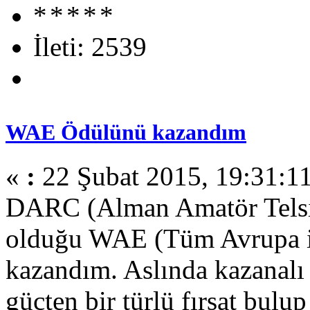
İleti: 2539
WAE Ödülünü kazandım
«
:
22 Şubat 2015, 19:31:11
DARC (Alman Amatör Telsiz
olduğu WAE (Tüm Avrupa il
kazandım. Aslında kazanalı 
güçten bir türlü fırsat bul