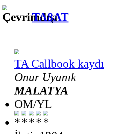
TA8AT
TA Callbook kaydı
Onur Uyanık
MALATYA
OM/YL