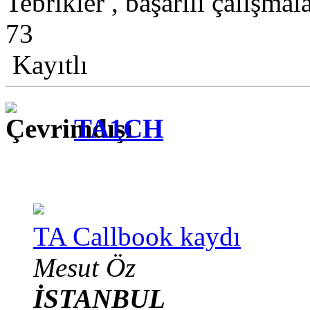
Tebrikler , başarılı çalışma
73
Kayıtlı
TA1CH
TA Callbook kaydı
Mesut Öz
İSTANBUL