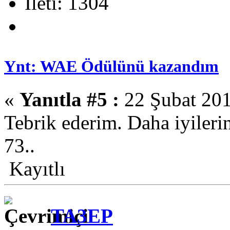
İleti: 1304
Ynt: WAE Ödülünü kazandım
«
Yanıtla #5 :
22 Şubat 201
Tebrik ederim. Daha iyileri
73..
Kayıtlı
TA3EP