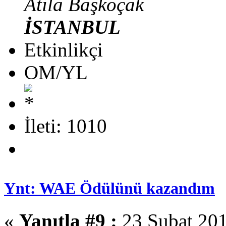
Atila Başkoçak
İSTANBUL
Etkinlikçi
OM/YL
İleti: 1010
Ynt: WAE Ödülünü kazandım
«
Yanıtla #9 :
23 Şubat 201