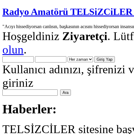
Radyo Amatörü TELSiZCiLER iç
"Acıyı hissediyorsan canlısın, başkasının acısını hissediyorsan insansı
Hoşgeldiniz
Ziyaretçi
. Lüt
olun
.
Kullanıcı adınızı, şifrenizi 
giriniz
Haberler:
TELSİZCİLER sitesine başv