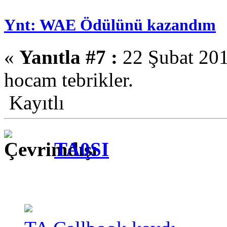
Ynt: WAE Ödülünü kazandım
«
Yanıtla #7 :
22 Şubat 201
hocam tebrikler.
Kayıtlı
TA0SI