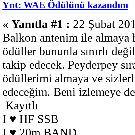
Ynt: WAE Ödülünü kazandım
«
Yanıtla #1 :
22 Şubat 201
Balkon antenim ile almaya
ödüller bununla sınırlı deği
takip edecek. Peyderpey sır
ödüllerimi almaya ve sizle
edeceğim. Beni izlemeye de
Kayıtlı
I ♥ HF SSB
I ♥ 20m BAND