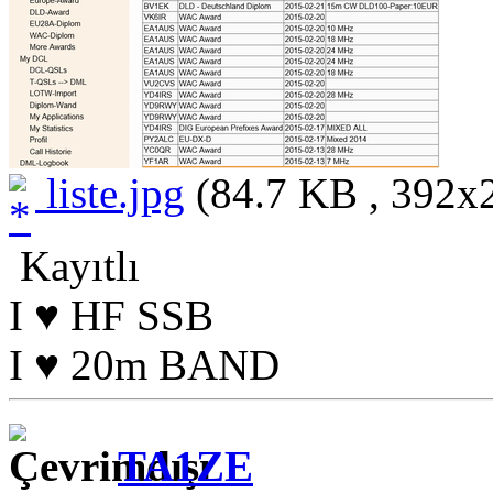
liste.jpg
(84.7 KB , 392x2
Kayıtlı
I ♥ HF SSB
I ♥ 20m BAND
TA1ZE