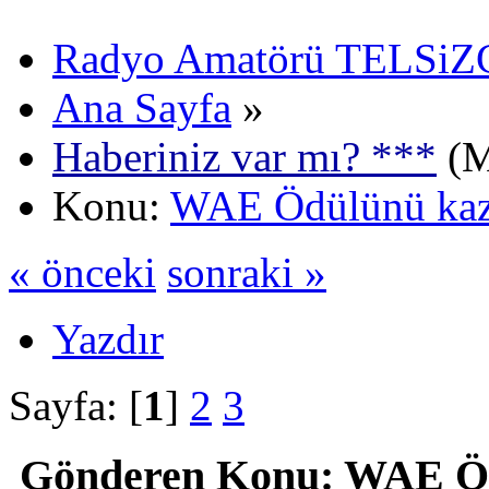
Radyo Amatörü TELSiZCi
Ana Sayfa
»
Haberiniz var mı? ***
(M
Konu:
WAE Ödülünü ka
« önceki
sonraki »
Yazdır
Sayfa: [
1
]
2
3
Gönderen
Konu: WAE Öd