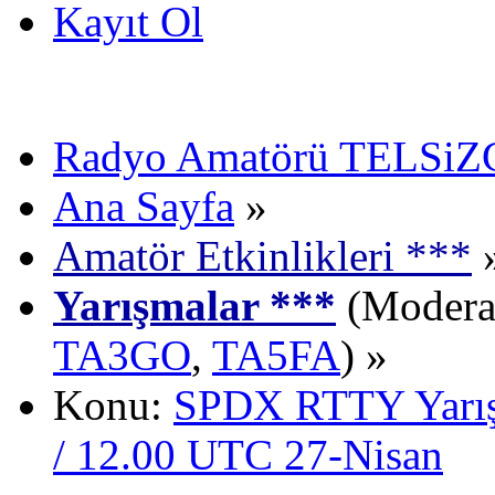
Kayıt Ol
Radyo Amatörü TELSiZCi
Ana Sayfa
»
Amatör Etkinlikleri ***
Yarışmalar ***
(Moderat
TA3GO
,
TA5FA
) »
Konu:
SPDX RTTY Yarış
/ 12.00 UTC 27-Nisan