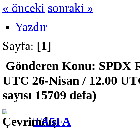
« önceki
sonraki »
Yazdır
Sayfa: [
1
]
Gönderen
Konu: SPDX R
UTC 26-Nisan / 12.00 U
sayısı 15709 defa)
TA5FA