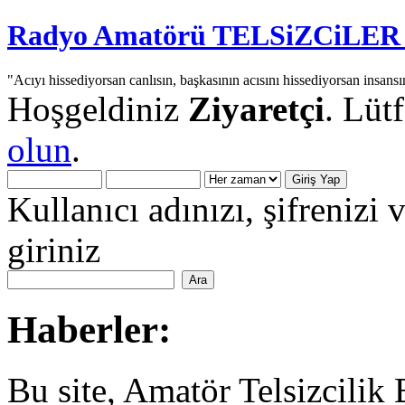
Radyo Amatörü TELSiZCiLER iç
"Acıyı hissediyorsan canlısın, başkasının acısını hissediyorsan insansı
Hoşgeldiniz
Ziyaretçi
. Lüt
olun
.
Kullanıcı adınızı, şifrenizi 
giriniz
Haberler:
Bu site, Amatör Telsizcilik