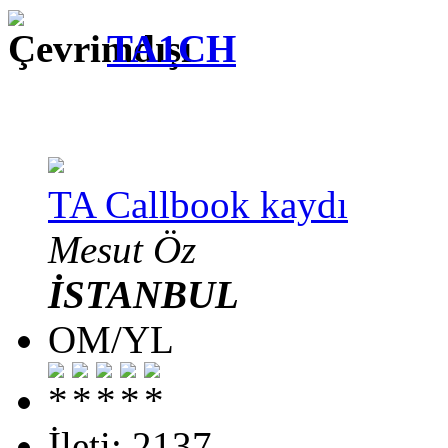
TA1CH
TA Callbook kaydı
Mesut Öz
İSTANBUL
OM/YL
İleti: 2137