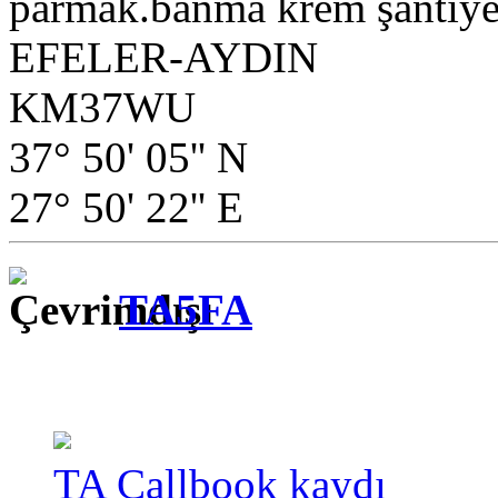
parmak.banma krem şantiye.
EFELER-AYDIN
KM37WU
37° 50' 05'' N
27° 50' 22'' E
TA5FA
TA Callbook kaydı