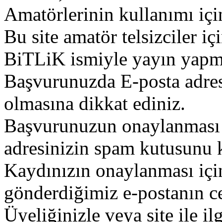
Amatörlerinin kullanımı içi
Bu site amatör telsizciler iç
BiTLiK ismiyle yayın yapm
Başvurunuzda E-posta adres
olmasına dikkat ediniz.
Başvurunuzun onaylanması g
adresinizin spam kutusunu k
Kaydınızın onaylanması içi
gönderdiğimiz e-postanın c
Üyeliğinizle veya site ile il