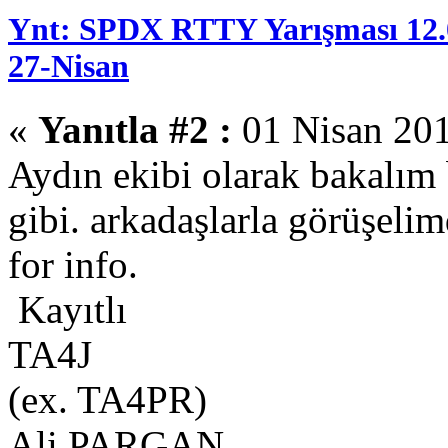
Ynt: SPDX RTTY Yarışması 12.
27-Nisan
«
Yanıtla #2 :
01 Nisan 201
Aydın ekibi olarak bakalım
gibi. arkadaşlarla görüşelimd
for info.
Kayıtlı
TA4J
(ex. TA4PR)
Ali PARGAN