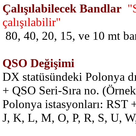
Çalışılabilecek Bandlar
"
çalışılabilir"
80, 40, 20, 15, ve 10 mt ban
QSO Değişimi
DX statüsündeki Polonya dı
+ QSO Seri-Sıra no. (Örnek
Polonya istasyonları: RST + 
J, K, L, M, O, P, R, S, U, 