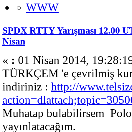
WWW
SPDX RTTY Yarışması 12.00 UT
Nisan
«
:
01 Nisan 2014, 19:28:1
TÜRKÇEM 'e çevrilmiş kura
indiriniz :
http://www.telsiz
action=dlattach;topic=3050
Muhatap bulabilirsem Polon
yayınlatacağım.