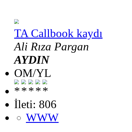
TA Callbook kaydı
Ali Rıza Pargan
AYDIN
OM/YL
İleti: 806
WWW