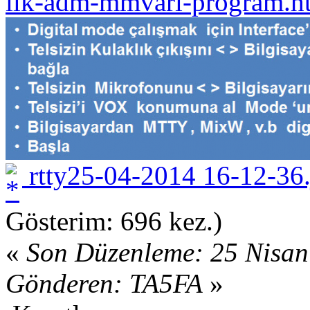
ilk-adm-mmvari-program.h
rtty25-04-2014 16-12-36.
Gösterim: 696 kez.)
«
Son Düzenleme: 25 Nisan
Gönderen: TA5FA
»