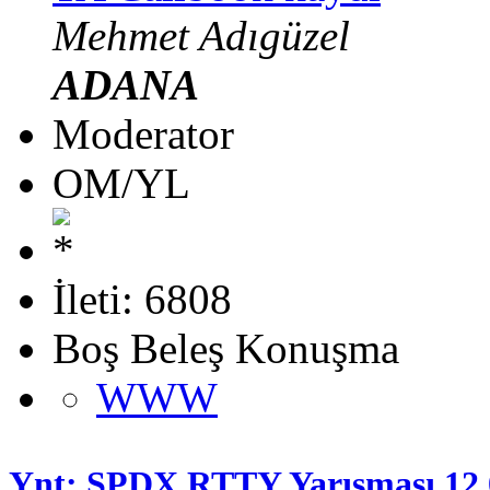
Mehmet Adıgüzel
ADANA
Moderator
OM/YL
İleti: 6808
Boş Beleş Konuşma
WWW
Ynt: SPDX RTTY Yarışması 12.