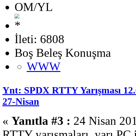
OM/YL
İleti: 6808
Boş Beleş Konuşma
WWW
Ynt: SPDX RTTY Yarışması 12.
27-Nisan
«
Yanıtla #3 :
24 Nisan 201
RTTY yarışmaları yarı PC i