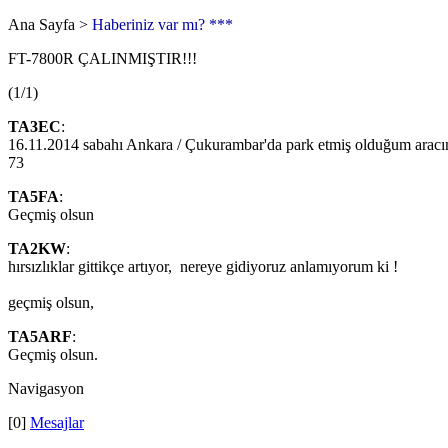
Ana Sayfa >
Haberiniz var mı? ***
FT-7800R ÇALINMIŞTIR!!!
(1/1)
TA3EC
:
16.11.2014 sabahı Ankara / Çukurambar'da park etmiş olduğum aracım
73
TA5FA
:
Geçmiş olsun
TA2KW
:
hırsızlıklar gittikçe artıyor, nereye gidiyoruz anlamıyorum ki !
geçmiş olsun,
TA5ARF
:
Geçmiş olsun.
Navigasyon
[0]
Mesajlar