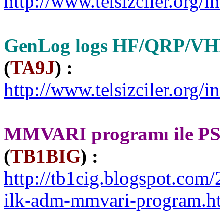
http://www.telsizciler.or
GenLog logs HF/QRP/VHF/
(
TA9J
) :
http://www.telsizciler.org
MMVARI programı ile PS
(
TB1BIG
) :
http://tb1cig.blogspot.com
ilk-adm-mmvari-program.h