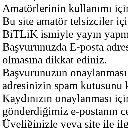
Amatörlerinin kullanımı içi
Bu site amatör telsizciler iç
BiTLiK ismiyle yayın yapm
Başvurunuzda E-posta adres
olmasına dikkat ediniz.
Başvurunuzun onaylanması g
adresinizin spam kutusunu k
Kaydınızın onaylanması içi
gönderdiğimiz e-postanın c
Üyeliğinizle veya site ile il