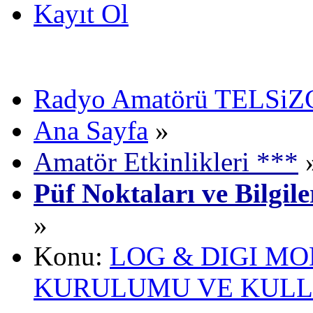
Kayıt Ol
Radyo Amatörü TELSiZCi
Ana Sayfa
»
Amatör Etkinlikleri ***
Püf Noktaları ve Bilgil
»
Konu:
LOG & DIGI M
KURULUMU VE KULL