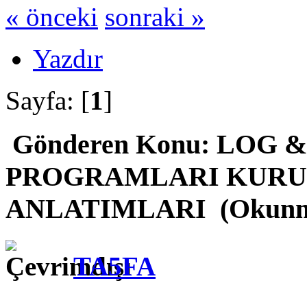
« önceki
sonraki »
Yazdır
Sayfa: [
1
]
Gönderen
Konu: LOG 
PROGRAMLARI KURU
ANLATIMLARI (Okunma s
TA5FA