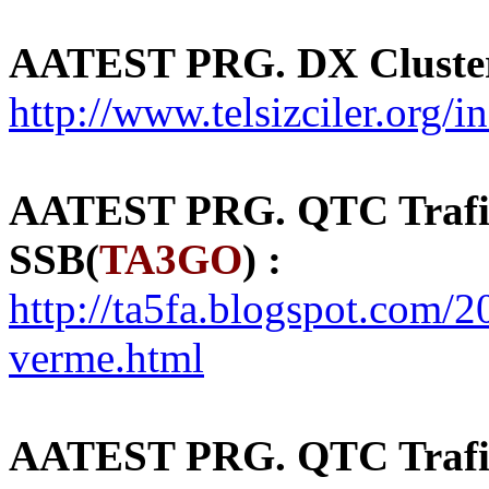
AATEST PRG. DX Cluster
http://www.telsizciler.or
AATEST PRG. QTC Trafiğ
SSB(
TA3GO
) :
http://ta5fa.blogspot.com/20
verme.html
AATEST PRG. QTC Trafiğ