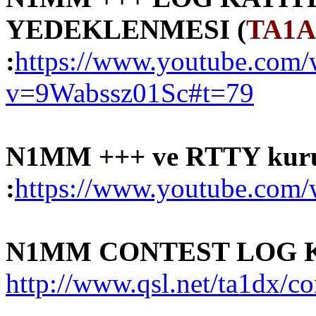
YEDEKLENMESI (
TA1
:
https://www.youtube.com/
v=9Wabssz01Sc#t=79
N1MM +++ ve RTTY kurul
:
https://www.youtube.co
N1MM CONTEST LOG K
http://www.qsl.net/ta1dx/c