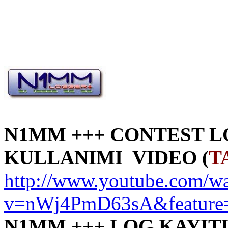
N1MM +++ CONTEST L
KULLANIMI VIDEO (
T
http://www.youtube.com/w
v=nWj4PmD63sA&feature=
N1MM +++ LOG KAYIT