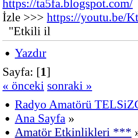
https://ta5fa.blogspot.com/
İzle >>>
https://youtu.be
"Etkili il
Yazdır
Sayfa: [
1
]
« önceki
sonraki »
Radyo Amatörü TELSiZCi
Ana Sayfa
»
Amatör Etkinlikleri ***