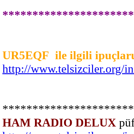
**********************
UR5EQF ile ilgili ipuçlar
http://www.telsizciler.org/
**********************
HAM RADIO DELUX
püf