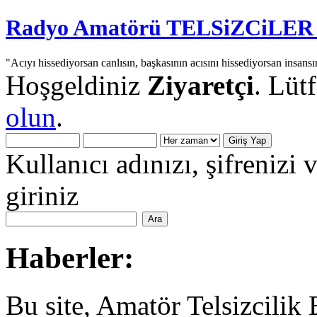
Radyo Amatörü TELSiZCiLER iç
"Acıyı hissediyorsan canlısın, başkasının acısını hissediyorsan insansı
Hoşgeldiniz
Ziyaretçi
. Lüt
olun
.
Kullanıcı adınızı, şifrenizi 
giriniz
Haberler:
Bu site, Amatör Telsizcilik