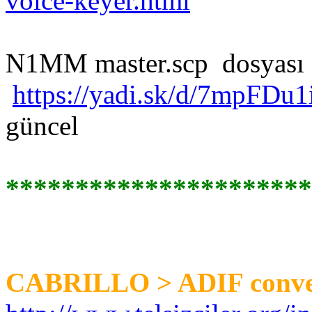
voice-keyer.html
N1MM master.scp dosyası
https://yadi.sk/d/7mpFDu
güncel
**********************
CABRILLO > ADIF conve