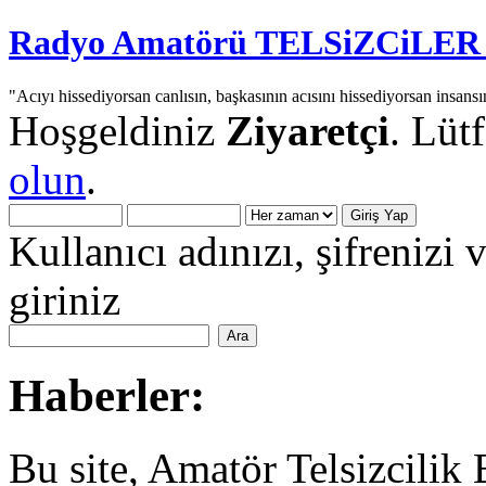
Radyo Amatörü TELSiZCiLER iç
"Acıyı hissediyorsan canlısın, başkasının acısını hissediyorsan insansı
Hoşgeldiniz
Ziyaretçi
. Lüt
olun
.
Kullanıcı adınızı, şifrenizi 
giriniz
Haberler:
Bu site, Amatör Telsizcilik