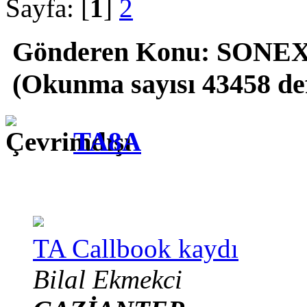
Sayfa: [
1
]
2
Gönderen
Konu: SONEX 2
(Okunma sayısı 43458 de
TA8A
TA Callbook kaydı
Bilal Ekmekci