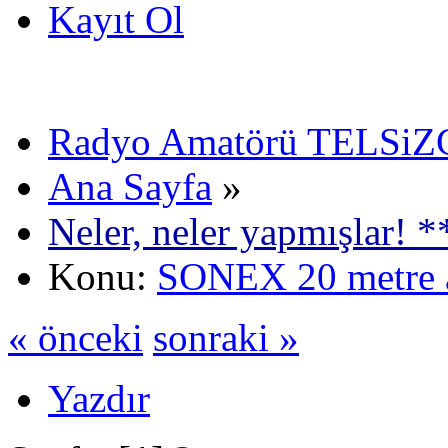
Kayıt Ol
Radyo Amatörü TELSiZCi
Ana Sayfa
»
Neler, neler yapmışlar! *
Konu:
SONEX 20 metre a
« önceki
sonraki »
Yazdır