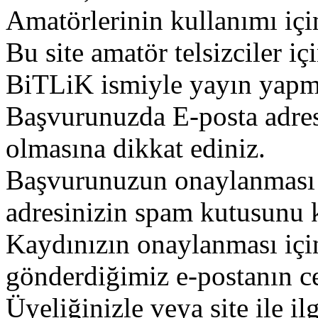
Amatörlerinin kullanımı içi
Bu site amatör telsizciler iç
BiTLiK ismiyle yayın yapm
Başvurunuzda E-posta adres
olmasına dikkat ediniz.
Başvurunuzun onaylanması g
adresinizin spam kutusunu k
Kaydınızın onaylanması içi
gönderdiğimiz e-postanın c
Üyeliğinizle veya site ile il