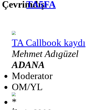
TA5FA
TA Callbook kaydı
Mehmet Adıgüzel
ADANA
Moderator
OM/YL