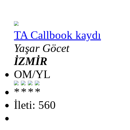
TA Callbook kaydı
Yaşar Göcet
İZMİR
OM/YL
İleti: 560