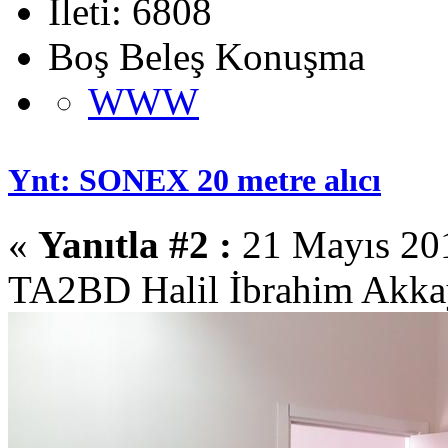
İleti: 6808
Boş Beleş Konuşma
WWW
Ynt: SONEX 20 metre alıcı
«
Yanıtla #2 :
21 Mayıs 201
TA2BD Halil İbrahim Akka