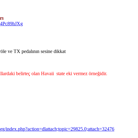
rı
w4Pc89hJXg
öle ve TX pedalının sesine dikkat
ardaki belirteç olan Havaii state eki vermez örneğidir.
r.org/index.php?action=dlattach;topic=29825.0;attach=32476