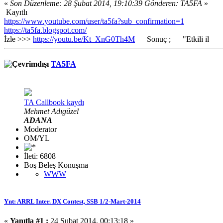
«
Son Düzenleme: 28 Şubat 2014, 19:10:39 Gönderen: TA5FA
»
Kayıtlı
https://www.youtube.com/user/ta5fa?sub_confirmation=1
https://ta5fa.blogspot.com/
İzle >>>
https://youtu.be/Kt_XnG0Th4M
Sonuç ; "Etkili il
TA5FA
TA Callbook kaydı
Mehmet Adıgüzel
ADANA
Moderator
OM/YL
İleti: 6808
Boş Beleş Konuşma
WWW
Ynt: ARRL Inter. DX Contest, SSB 1/2-Mart-2014
«
Yanıtla #1 :
24 Şubat 2014, 00:13:18 »