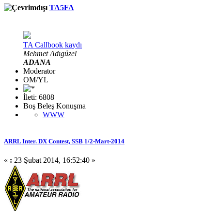
TA5FA
TA Callbook kaydı
Mehmet Adıgüzel
ADANA
Moderator
OM/YL
İleti: 6808
Boş Beleş Konuşma
WWW
ARRL Inter. DX Contest, SSB 1/2-Mart-2014
«
:
23 Şubat 2014, 16:52:40 »