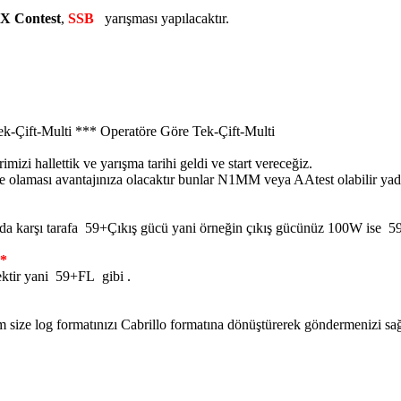
X Contest
,
SSB
yarışması yapılacaktır.
k-Çift-Multi *** Operatöre Göre Tek-Çift-Multi
izi hallettik ve yarışma tarihi geldi ve start vereceğiz.
ee olaması avantajınıza olacaktır bunlar N1MM veya AAtest olabilir ya
karşı tarafa 59+Çıkış gücü yani örneğin çıkış gücünüz 100W ise 59+1
**
ektir yani 59+FL gibi .
 size log formatınızı Cabrillo formatına dönüştürerek göndermenizi sağ