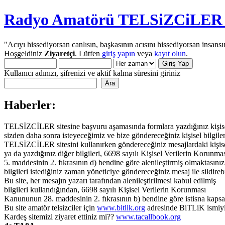
Radyo Amatörü TELSiZCiLER iç
"Acıyı hissediyorsan canlısın, başkasının acısını hissediyorsan insansı
Hoşgeldiniz
Ziyaretçi
. Lütfen
giriş yapın
veya
kayıt olun
.
Kullanıcı adınızı, şifrenizi ve aktif kalma süresini giriniz
Haberler:
TELSİZCİLER sitesine başvuru aşamasında formlara yazdığınız kişisel 
sizden daha sonra isteyeceğimiz ve bize göndereceğiniz kişisel bilgiler
TELSİZCİLER sitesini kullanırken göndereceğiniz mesajlardaki kişisel 
ya da yazdığınız diğer bilgileri, 6698 sayılı Kişisel Verilerin Korun
5. maddesinin 2. fıkrasının d) bendine göre alenileştirmiş olmaktasınız.
bilgileri istediğiniz zaman yöneticiye göndereceğiniz mesaj ile sildirebi
Bu site, her mesajın yazarı tarafından alenileştirilmesi kabul edilmiş
bilgileri kullandığından, 6698 sayılı Kişisel Verilerin Korunması
Kanununun 28. maddesinin 2. fıkrasının b) bendine göre istisna kaps
Bu site amatör telsizciler için
www.bitlik.org
adresinde BiTLiK ismiyl
Kardeş sitemizi ziyaret ettiniz mi??
www.tacallbook.org