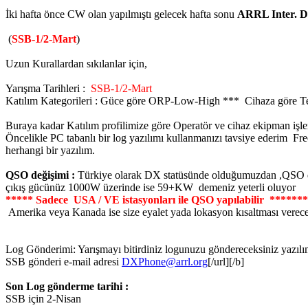
İki hafta önce CW olan yapılmıştı gelecek hafta sonu
ARRL Inter. D
(
SSB-1/2-Mart
)
Uzun Kurallardan sıkılanlar için,
Yarışma Tarihleri :
SSB-1/2-Mart
Katılım Kategorileri : Güce göre ORP-Low-High *** Cihaza göre Te
Buraya kadar Katılım profilimize göre Operatör ve cihaz ekipman işlerim
Öncelikle PC tabanlı bir log yazılımı kullanmanızı tavsiye ederim Fr
herhangi bir yazılım.
QSO değişimi :
Türkiye olarak DX statüsünde olduğumuzdan ,QSO da 
çıkış gücünüz 1000W üzerinde ise 59+KW demeniz yeterli oluyor
***** Sadece USA / VE istasyonları ile QSO yapılabilir ******
Amerika veya Kanada ise size eyalet yada lokasyon kısaltması verec
Log Gönderimi: Yarışmayı bitirdiniz logunuzu göndereceksiniz yazılım
SSB gönderi e-mail adresi
DXPhone@arrl.org
[/url][/b]
Son Log gönderme tarihi :
SSB için 2-Nisan