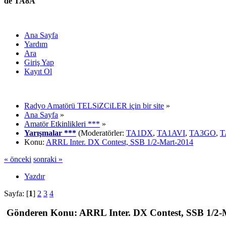
de TA8A
Ana Sayfa
Yardım
Ara
Giriş Yap
Kayıt Ol
Radyo Amatörü TELSiZCiLER için bir site
»
Ana Sayfa
»
Amatör Etkinlikleri ***
»
Yarışmalar ***
(Moderatörler:
TA1DX
,
TA1AVI
,
TA3GO
,
T
Konu:
ARRL Inter. DX Contest, SSB 1/2-Mart-2014
« önceki
sonraki »
Yazdır
Sayfa: [
1
]
2
3
4
Gönderen
Konu: ARRL Inter. DX Contest, SSB 1/2-