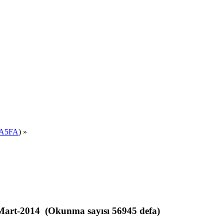
A5FA
) »
Mart-2014 (Okunma sayısı 56945 defa)