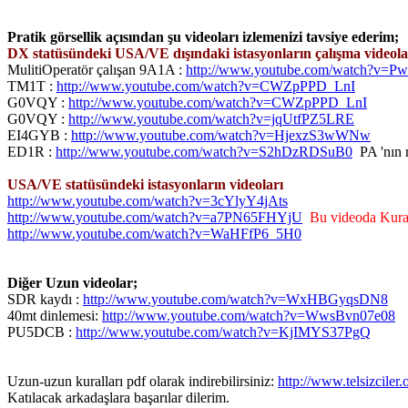
Pratik görsellik açısından şu videoları izlemenizi tavsiye ederim;
DX statüsündeki USA/VE dışındaki istasyonların çalışma videola
MulitiOperatör çalışan 9A1A :
http://www.youtube.com/watch?v=P
TM1T :
http://www.youtube.com/watch?v=CWZpPPD_LnI
G0VQY :
http://www.youtube.com/watch?v=CWZpPPD_LnI
G0VQY :
http://www.youtube.com/watch?v=jqUtfPZ5LRE
EI4GYB :
http://www.youtube.com/watch?v=HjexzS3wWNw
ED1R :
http://www.youtube.com/watch?v=S2hDzRDSuB0
PA 'nın r
USA/VE statüsündeki istasyonların videoları
http://www.youtube.com/watch?v=3cYlyY4jAts
http://www.youtube.com/watch?v=a7PN65FHYjU
Bu videoda Kurall
http://www.youtube.com/watch?v=WaHFfP6_5H0
Diğer Uzun videolar;
SDR kaydı :
http://www.youtube.com/watch?v=WxHBGyqsDN8
40mt dinlemesi:
http://www.youtube.com/watch?v=WwsBvn07e08
PU5DCB :
http://www.youtube.com/watch?v=KjIMYS37PgQ
Uzun-uzun kuralları pdf olarak indirebilirsiniz:
http://www.telsizcile
Katılacak arkadaşlara başarılar dilerim.