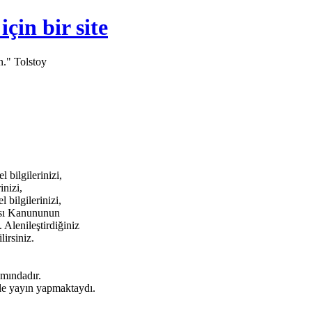
in bir site
n." Tolstoy
bilgilerinizi,
inizi,
bilgilerinizi,
ması Kanununun
 Alenileştirdiğiniz
lirsiniz.
amındadır.
e yayın yapmaktaydı.