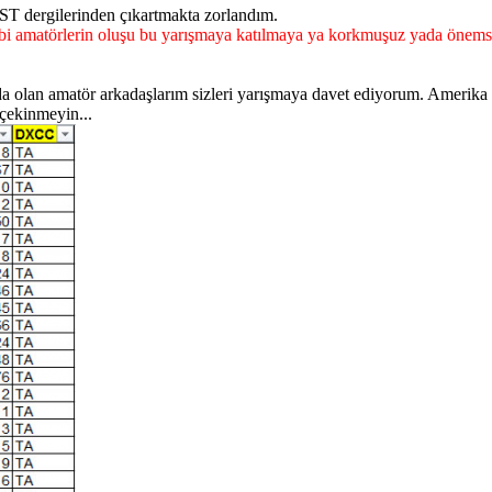
ST dergilerinden çıkartmakta zorlandım.
bi amatörlerin oluşu bu yarışmaya katılmaya ya korkmuşuz yada önemseme
ı da olan amatör arkadaşlarım sizleri yarışmaya davet ediyorum. Ameri
 çekinmeyin...