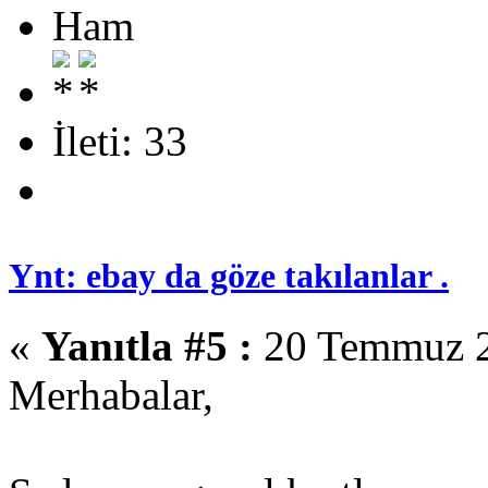
Ham
İleti: 33
Ynt: ebay da göze takılanlar .
«
Yanıtla #5 :
20 Temmuz 2
Merhabalar,