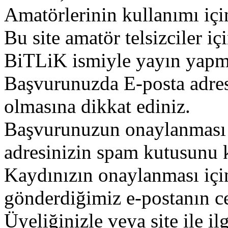
Amatörlerinin kullanımı içi
Bu site amatör telsizciler iç
BiTLiK ismiyle yayın yapm
Başvurunuzda E-posta adres
olmasına dikkat ediniz.
Başvurunuzun onaylanması g
adresinizin spam kutusunu k
Kaydınızın onaylanması içi
gönderdiğimiz e-postanın c
Üyeliğinizle veya site ile il