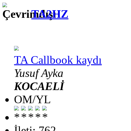
TA2HZ
TA Callbook kaydı
Yusuf Ayka
KOCAELİ
OM/YL
İleti: 762