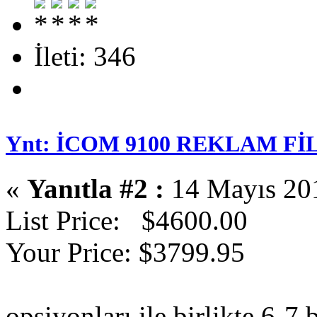
İleti: 346
Ynt: İCOM 9100 REKLAM Fİ
«
Yanıtla #2 :
14 Mayıs 201
List Price: $4600.00
Your Price: $3799.95
opsiyonları ile birlikte 6-7 