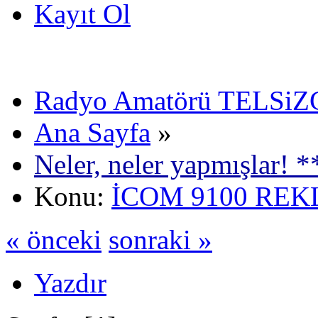
Kayıt Ol
Radyo Amatörü TELSiZCi
Ana Sayfa
»
Neler, neler yapmışlar! *
Konu:
İCOM 9100 REK
« önceki
sonraki »
Yazdır