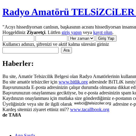
Radyo Amatörü TELSiZCiLER iç
"Acıyı hissediyorsan canlısın, başkasının acısını hissediyorsan insansı
Hoşgeldiniz
Ziyaretçi
. Lütfen
giriş yapın
veya
kayıt olun
.
Kullanıcı adınızı, şifrenizi ve aktif kalma süresini giriniz
Haberler:
Bu site, Amatör Telsizcilik Belgesi olan Radyo Amatörlerinin kullanımı
Bu site amatör telsizciler için
www.bitlik.org
adresinde BiTLiK ismiyl
Başvurunuzda E-posta adresinizin çalışır durumda olmasına dikkat edi
Başvurunuzun onaylanması geciktiyse, bu e-posta adresinizin spam ku
Kaydınızın onaylanması için mutlaka size gönderdiğimiz e-postanın c
Üyeliğinizle veya site ile ilgili olarak
adresine e-p
Kardeş sitemizi ziyaret ettiniz mi??
www.tacallbook.org
de TA8A
Ana Sayfa