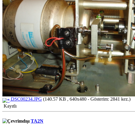
DSC00234.JPG
(140.57 KB , 640x480 - Gösterim: 2841 kez.)
Kayıtlı
TA2N