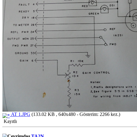
AT 1.JPG
(133.02 KB , 640x480 - Gösterim: 2266 kez.)
Kayıtlı
TA2N