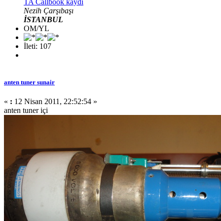
TA Callbook kaydı
Nezih Çarşıbaşı
İSTANBUL
OM/YL
İleti: 107
anten tuner sunair
«
:
12 Nisan 2011, 22:52:54 »
anten tuner içi