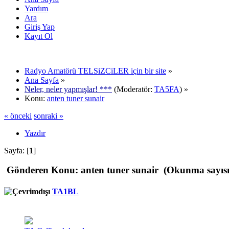
Yardım
Ara
Giriş Yap
Kayıt Ol
Radyo Amatörü TELSiZCiLER için bir site
»
Ana Sayfa
»
Neler, neler yapmışlar! ***
(Moderatör:
TA5FA
) »
Konu:
anten tuner sunair
« önceki
sonraki »
Yazdır
Sayfa: [
1
]
Gönderen
Konu: anten tuner sunair (Okunma sayısı
TA1BL