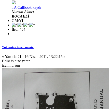
TA Callbook kaydı
Nursun Akıncı
KOCAELİ
OM/YL
İleti: 454
Ynt: anten tuner sunair
«
Yanıtla #1 :
16 Nisan 2011, 13:22:15 »
Belki işinize yarar
ta2n nursun