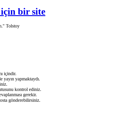
in bir site
n." Tolstoy
 içindir.
e yayın yapmaktaydı.
niz.
tusunu kontrol ediniz.
evaplanması gerekir.
osta gönderebilirsiniz.