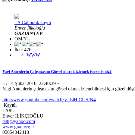
TA Callbook kaydı
Enver İlikçioğlu
GAZİANTEP
OM/YL
İleti: 476
WWW
Yagi Antenlerin Çalışmasını Görsel olarak izlemek istermisiniz?
«
:
14 Şubat 2010, 22:40:39 »
Yagi Antenlerin çalışmasını görsel olarak izlenebilmesi için güzel düş
http://www.youtube.com/watch?v=lslHtCUSfN4
Kayıtlı
TA8L
Enver İLİKÇİOĞLU
ta8l@yahoo.com
www.grad.org.tr
05054842418