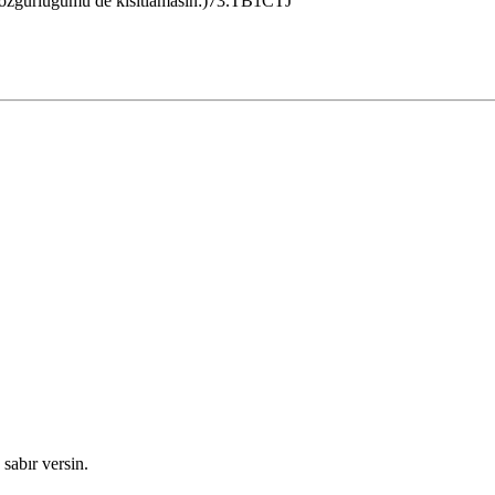
 özgürlüğümü de kısıtlamasın:)73.TB1CTJ
sabır versin.