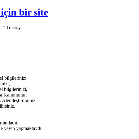
in bir site
n." Tolstoy
bilgilerinizi,
inizi,
bilgilerinizi,
ması Kanununun
 Alenileştirdiğiniz
lirsiniz.
amındadır.
e yayın yapmaktaydı.