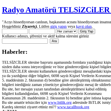
Radyo Amatörü TELSiZCiLER iç
"Acıyı hissediyorsan canlısın, başkasının acısını hissediyorsan insansı
Hoşgeldiniz
Ziyaretçi
. Lütfen
giriş yapın
veya
kayıt olun
.
Kullanıcı adınızı, şifrenizi ve aktif kalma süresini giriniz
Haberler:
TELSİZCİLER sitesine başvuru aşamasında formlara yazdığınız kişisel 
sizden daha sonra isteyeceğimiz ve bize göndereceğiniz kişisel bilgiler
TELSİZCİLER sitesini kullanırken göndereceğiniz mesajlardaki kişisel 
ya da yazdığınız diğer bilgileri, 6698 sayılı Kişisel Verilerin Korun
5. maddesinin 2. fıkrasının d) bendine göre alenileştirmiş olmaktasınız.
bilgileri istediğiniz zaman yöneticiye göndereceğiniz mesaj ile sildirebi
Bu site, her mesajın yazarı tarafından alenileştirilmesi kabul edilmiş
bilgileri kullandığından, 6698 sayılı Kişisel Verilerin Korunması
Kanununun 28. maddesinin 2. fıkrasının b) bendine göre istisna kaps
Bu site amatör telsizciler için
www.bitlik.org
adresinde BiTLiK ismiyl
Kardeş sitemizi ziyaret ettiniz mi??
www.tacallbook.org