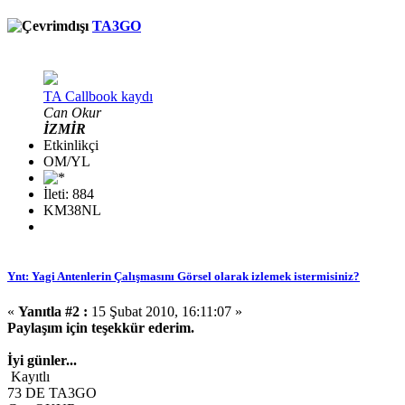
TA3GO
TA Callbook kaydı
Can Okur
İZMİR
Etkinlikçi
OM/YL
İleti: 884
KM38NL
Ynt: Yagi Antenlerin Çalışmasını Görsel olarak izlemek istermisiniz?
«
Yanıtla #2 :
15 Şubat 2010, 16:11:07 »
Paylaşım için teşekkür ederim.
İyi günler...
Kayıtlı
73 DE TA3GO