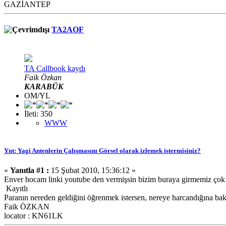
GAZİANTEP
TA2AOF
TA Callbook kaydı
Faik Özkan
KARABÜK
OM/YL
İleti: 350
WWW
Ynt: Yagi Antenlerin Çalışmasını Görsel olarak izlemek istermisiniz?
«
Yanıtla #1 :
15 Şubat 2010, 15:36:12 »
Enver hocam linki youtube den vermişsin bizim buraya girmemiz çok zo
Kayıtlı
Paranın nereden geldiğini öğrenmek istersen, nereye harcandığına ba
Faik ÖZKAN
locator : KN61LK