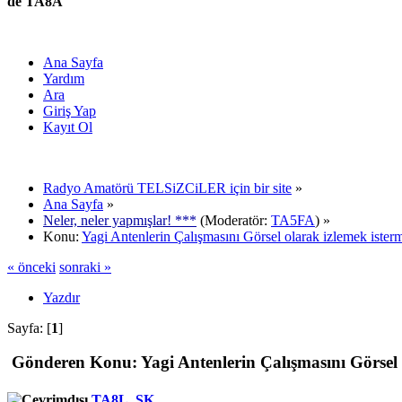
de TA8A
Ana Sayfa
Yardım
Ara
Giriş Yap
Kayıt Ol
Radyo Amatörü TELSiZCiLER için bir site
»
Ana Sayfa
»
Neler, neler yapmışlar! ***
(Moderatör:
TA5FA
) »
Konu:
Yagi Antenlerin Çalışmasını Görsel olarak izlemek isterm
« önceki
sonraki »
Yazdır
Sayfa: [
1
]
Gönderen
Konu: Yagi Antenlerin Çalışmasını Görsel 
TA8L_SK