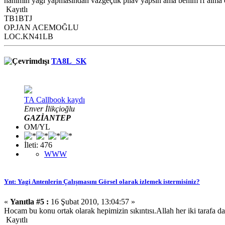
hanımın yagi yapmasından vazgeçtik pilav yapsın ama benim rf alma
Kayıtlı
TB1BTJ
OP.JAN ACEMOĞLU
LOC.KN41LB
TA8L_SK
TA Callbook kaydı
Enver İlikçioğlu
GAZİANTEP
OM/YL
İleti: 476
WWW
Ynt: Yagi Antenlerin Çalışmasını Görsel olarak izlemek istermisiniz?
«
Yanıtla #5 :
16 Şubat 2010, 13:04:57 »
Hocam bu konu ortak olarak hepimizin sıkıntısı.Allah her iki tarafa da 
Kayıtlı