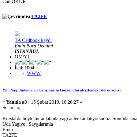
Can OKUR
TA2FE
TA Callbook kaydı
Emin Bora Demirel
İSTANBUL
OM/YL
İleti: 1004
WWW
Ynt: Yagi Antenlerin Çalışmasını Görsel olarak izlemek istermisiniz?
«
Yanıtla #3 :
15 Şubat 2010, 16:26:27 »
Selamlar,
Kurslarda böyle bir anlatımla yagi anteni anlatıyorsunuz. Sonrada 
Uda Yagiye , Saygılarımla
Emin
TA2FE