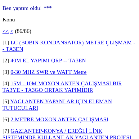
Ben yaptım oldu! ***
Konu
<<
<
(86/86)
[1]
LC (BOBİN KONDANSATÖR) METRE ÇLIŞMAM -
- TA3EN
[2]
40M EL YAPIMI QRP -- TA3EN
[3]
0-30 MHZ SWR ve WATT Metre
[4]
15M - 10M MOXON ANTEN ÇALIŞMASI BİR
TA3YE - TA3GO ORTAK YAPIMIDIR
[5]
YAGİ ANTEN YAPANLAR İÇİN ELEMAN
TUTUCULARI
[6]
2 METRE MOXON ANTEN ÇALIŞMASI
[7]
GAZİANTEP-KONYA / EREĞLİ LİNK
SİSTEMİNDE KULLANILAN YAGİ ANTEN PROJESİ