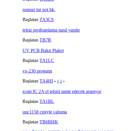
sonsuz tur pot hk.
Başlatan
TA3CS
telsiz proğramlama nasıl yapılır
Başlatan
TB7R
UV PCB Bakır Plaket
Başlatan
TA1LC
vx-230 progamı
Başlatan
TA4HI
«
1
2
»
ıcom IC 2A el telsizi tamir edecek aranıyor
Başlatan
TA1BL
µpc1158 çipiyle çalışma
Başlatan
TB6BHK