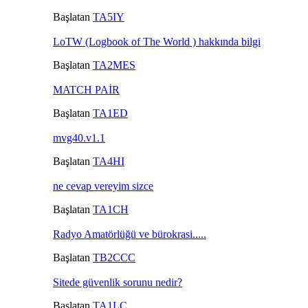
Başlatan
TA5IY
LoTW (Logbook of The World ) hakkında bilgi
Başlatan
TA2MES
MATCH PAİR
Başlatan
TA1ED
mvg40.v1.1
Başlatan
TA4HI
ne cevap vereyim sizce
Başlatan
TA1CH
Radyo Amatörlüğü ve bürokrasi.....
Başlatan
TB2CCC
Sitede güvenlik sorunu nedir?
Başlatan
TA1LC