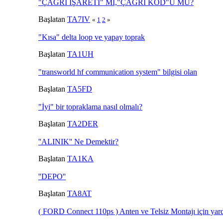
"ÇAĞRI İŞARETİ" Mİ,"ÇAĞRI KOD"U MU?
Başlatan
TA7IV
«
1
2
»
"Kısa" delta loop ve yapay toprak
Başlatan
TA1UH
"transworld hf communication system" bilgisi olan
Başlatan
TA5FD
"İyi" bir topraklama nasıl olmalı?
Başlatan
TA2DER
''ALINIK'' Ne Demektir?
Başlatan
TA1KA
''DEPO''
Başlatan
TA8AT
( FORD Connect 110ps ) Anten ve Telsiz Montajı için yar