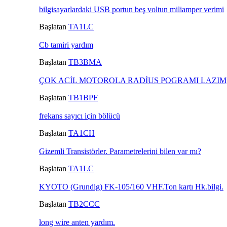
bilgisayarlardaki USB portun beş voltun miliamper verimi
Başlatan
TA1LC
Cb tamiri yardım
Başlatan
TB3BMA
ÇOK ACİL MOTOROLA RADİUS POGRAMI LAZIM
Başlatan
TB1BPF
frekans sayıcı için bölücü
Başlatan
TA1CH
Gizemli Transistörler. Parametrelerini bilen var mı?
Başlatan
TA1LC
KYOTO (Grundig) FK-105/160 VHF.Ton kartı Hk.bilgi.
Başlatan
TB2CCC
long wire anten yardım.