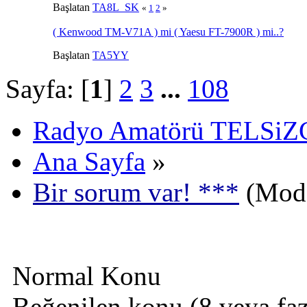
Başlatan
TA8L_SK
«
1
2
»
( Kenwood TM-V71A ) mi ( Yaesu FT-7900R ) mi..?
Başlatan
TA5YY
Sayfa: [
1
]
2
3
...
108
Radyo Amatörü TELSiZCi
Ana Sayfa
»
Bir sorum var! ***
(Mode
Normal Konu
Beğenilen konu (8 veya fazl