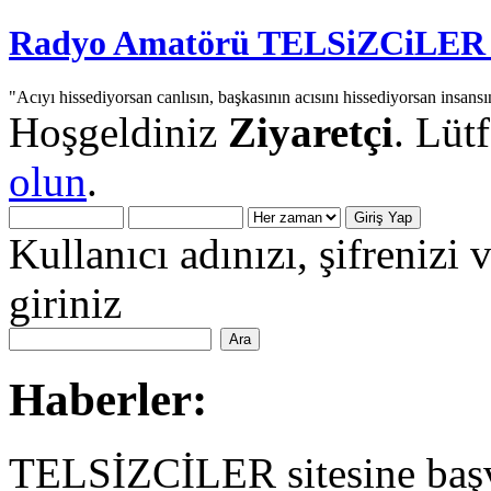
Radyo Amatörü TELSiZCiLER iç
"Acıyı hissediyorsan canlısın, başkasının acısını hissediyorsan insansı
Hoşgeldiniz
Ziyaretçi
. Lüt
olun
.
Kullanıcı adınızı, şifrenizi 
giriniz
Haberler:
TELSİZCİLER sitesine başv