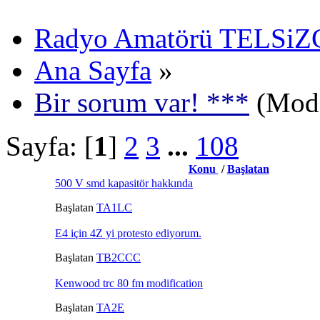
Radyo Amatörü TELSiZCi
Ana Sayfa
»
Bir sorum var! ***
(Mode
Sayfa: [
1
]
2
3
...
108
Konu
/
Başlatan
500 V smd kapasitör hakkında
Başlatan
TA1LC
E4 için 4Z yi protesto ediyorum.
Başlatan
TB2CCC
Kenwood trc 80 fm modification
Başlatan
TA2E