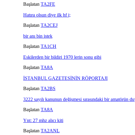
Başlatan
TA2FE
Hatıra olsun diye ilk hf i;
Başlatan
TA2CEJ
bir anı bin istek
Başlatan
TA1CH
Eskilerden bir bildiri 1970 lerin sonu gibi
Başlatan
TA8A
İSTANBUL GAZETESİNİN RÖPORTAJI
Başlatan
TA2BS
3222 sayılı kanunun değişmesi sırasındaki bir amatörün du
Başlatan
TA8A
Ynt: 27 mhz alıcı kiti
Başlatan
TA2ANL