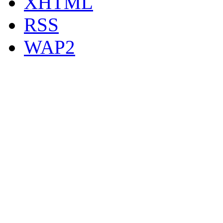
XHTML
RSS
WAP2