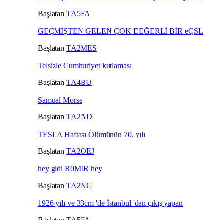
Başlatan
TA5FA
GEÇMİŞTEN GELEN ÇOK DEĞERLİ BİR eQSL
Başlatan
TA2MES
Telsizle Cumhuriyet kutlaması
Başlatan
TA4BU
Samual Morse
Başlatan
TA2AD
TESLA Haftası Ölümünün 70. yılı
Başlatan
TA2OEJ
hey gidi R0MIR hey
Başlatan
TA2NC
1926 yılı ve 33cm 'de İstanbul 'dan çıkış yapan
Başlatan
TA5FA