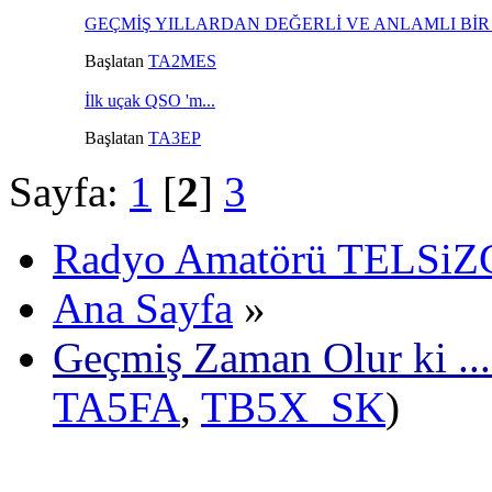
GEÇMİŞ YILLARDAN DEĞERLİ VE ANLAMLI Bİ
Başlatan
TA2MES
İlk uçak QSO 'm...
Başlatan
TA3EP
Sayfa:
1
[
2
]
3
Radyo Amatörü TELSiZCi
Ana Sayfa
»
Geçmiş Zaman Olur ki ...
TA5FA
,
TB5X_SK
)