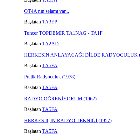
OT4A nın selamı var...
Başlatan
TA3EP
Tuncer TOPDEMİR TA1NAG - TA1F
Başlatan
TA2AD
HERKESİN ANLAYACAĞI DİLDE RADYOCULUK (
Başlatan
TA5FA
Pratik Radyoculuk (1978)
Başlatan
TA5FA
RADYO ÖĞRENİYORUM (1962)
Başlatan
TA5FA
HERKES İÇİN RADYO TEKNİĞİ (1957)
Başlatan
TA5FA