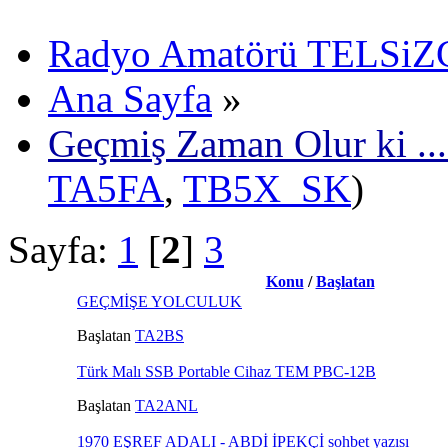
Radyo Amatörü TELSiZCi
Ana Sayfa
»
Geçmiş Zaman Olur ki ...
TA5FA
,
TB5X_SK
)
Sayfa:
1
[
2
]
3
Konu
/
Başlatan
GEÇMİŞE YOLCULUK
Başlatan
TA2BS
Türk Malı SSB Portable Cihaz TEM PBC-12B
Başlatan
TA2ANL
1970 EŞREF ADALI - ABDİ İPEKÇİ sohbet yazısı