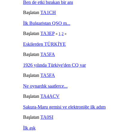
Ben de etki bırakan bir anı
Başlatan
TA1CH
İlk Bulgaristan QSO m...
Başlatan
TA3EP
«
1
2
»
Eskilerden TÜRKİYE
Başlatan
TA5FA
1926 yılında Türkiye'den CQ var
Başlatan
TA5FA
Ne oynardık saatlerce...
Başlatan
TA4ACV
Sakura-Maru gemisi ve elektroniğe ilk adım
Başlatan
TA0SI
İlk aşk