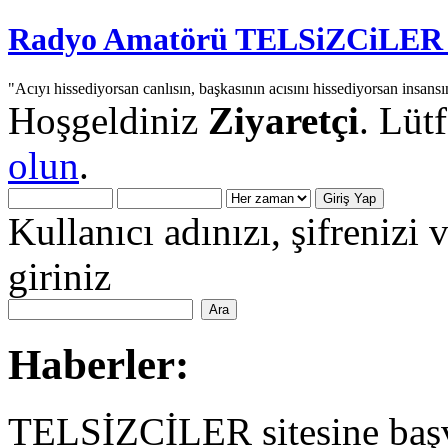
Radyo Amatörü TELSiZCiLER iç
"Acıyı hissediyorsan canlısın, başkasının acısını hissediyorsan insansı
Hoşgeldiniz
Ziyaretçi
. Lüt
olun
.
Kullanıcı adınızı, şifrenizi 
giriniz
Haberler:
TELSİZCİLER sitesine başv