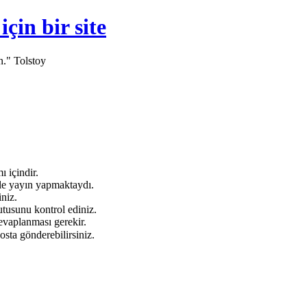
in bir site
n." Tolstoy
 içindir.
e yayın yapmaktaydı.
niz.
tusunu kontrol ediniz.
evaplanması gerekir.
osta gönderebilirsiniz.