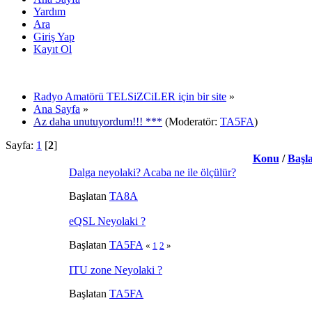
Yardım
Ara
Giriş Yap
Kayıt Ol
Radyo Amatörü TELSiZCiLER için bir site
»
Ana Sayfa
»
Az daha unutuyordum!!! ***
(Moderatör:
TA5FA
)
Sayfa:
1
[
2
]
Konu
/
Başl
Dalga neyolaki? Acaba ne ile ölçülür?
Başlatan
TA8A
eQSL Neyolaki ?
Başlatan
TA5FA
«
1
2
»
ITU zone Neyolaki ?
Başlatan
TA5FA