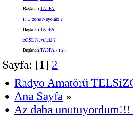
Başlatan
TA5FA
ITU zone Neyolaki ?
Başlatan
TA5FA
eQSL Neyolaki ?
Başlatan
TA5FA
«
1
2
»
Sayfa: [
1
]
2
Radyo Amatörü TELSiZCi
Ana Sayfa
»
Az daha unutuyordum!!!