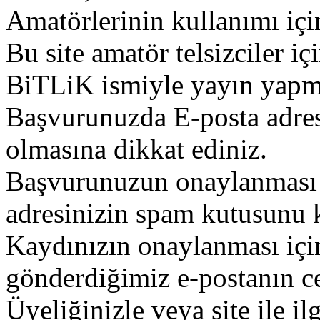
Amatörlerinin kullanımı içi
Bu site amatör telsizciler iç
BiTLiK ismiyle yayın yapm
Başvurunuzda E-posta adres
olmasına dikkat ediniz.
Başvurunuzun onaylanması g
adresinizin spam kutusunu k
Kaydınızın onaylanması içi
gönderdiğimiz e-postanın c
Üyeliğinizle veya site ile il