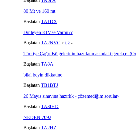
Başlatan
TA5FA
80 Mt ve 160 mt
Başlatan
TA1DX
Dinleyen KİMse Varmı??
Başlatan
TA2NVC
«
1
2
»
Türkiye Çağrı Bölgelerinin hazırlanmasındaki gerekçe. (Or
Başlatan
TA8A
bilal beyin dikkatine
Başlatan
TB1BTJ
26 Mayıs sınavına hazırlık - çözemediğim sorular-
Başlatan
TA3IHD
NEDEN 7092
Başlatan
TA2HZ