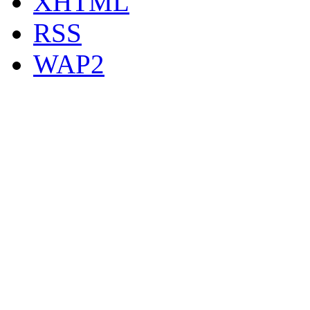
XHTML
RSS
WAP2