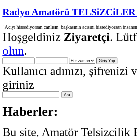
Radyo Amatörü TELSiZCiLER iç
"Acıyı hissediyorsan canlısın, başkasının acısını hissediyorsan insansı
Hoşgeldiniz
Ziyaretçi
. Lüt
olun
.
Kullanıcı adınızı, şifrenizi 
giriniz
Haberler:
Bu site, Amatör Telsizcilik