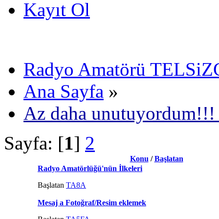
Kayıt Ol
Radyo Amatörü TELSiZCi
Ana Sayfa
»
Az daha unutuyordum!!!
Sayfa: [
1
]
2
Konu
/
Başlatan
Radyo Amatörlüğü'nün İlkeleri
Başlatan
TA8A
Mesaj a Fotoğraf/Resim eklemek