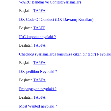
WARC Bandlar ve Contest(Yarışmalar)
Başlatan
TA5FA
DX Code Of Conduct (DX Davranış Kuralları)
Başlatan
TA3EP
IRC kuponu neyolaki ?
Başlatan
TA5FA
Checklog (yarışmalarda karşımıza çıkan bir tabir) Neyolaki
Başlatan
TA5FA
DX-pedition Neyolaki ?
Başlatan
TA5FA
Propagasyon neyolaki ?
Başlatan
TA5FA
Most Wanted neyolaki ?