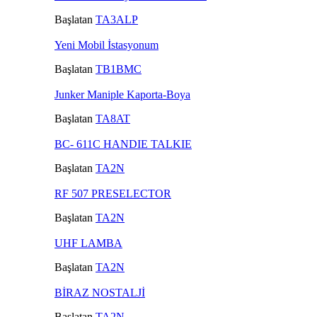
Başlatan
TA3ALP
Yeni Mobil İstasyonum
Başlatan
TB1BMC
Junker Maniple Kaporta-Boya
Başlatan
TA8AT
BC- 611C HANDIE TALKIE
Başlatan
TA2N
RF 507 PRESELECTOR
Başlatan
TA2N
UHF LAMBA
Başlatan
TA2N
BİRAZ NOSTALJİ
Başlatan
TA2N