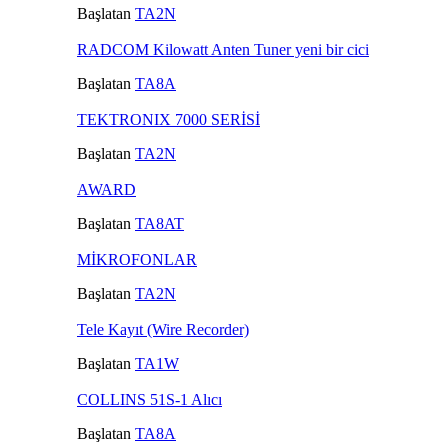
Başlatan
TA2N
RADCOM Kilowatt Anten Tuner yeni bir cici
Başlatan
TA8A
TEKTRONIX 7000 SERİSİ
Başlatan
TA2N
AWARD
Başlatan
TA8AT
MİKROFONLAR
Başlatan
TA2N
Tele Kayıt (Wire Recorder)
Başlatan
TA1W
COLLINS 51S-1 Alıcı
Başlatan
TA8A