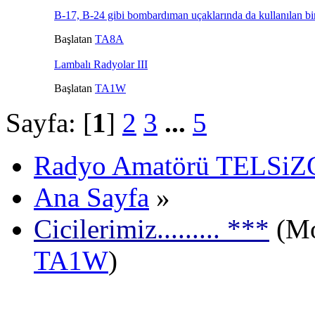
B-17, B-24 gibi bombardıman uçaklarında da kullanılan bir
Başlatan
TA8A
Lambalı Radyolar III
Başlatan
TA1W
Sayfa: [
1
]
2
3
...
5
Radyo Amatörü TELSiZCi
Ana Sayfa
»
Cicilerimiz......... ***
(Mo
TA1W
)