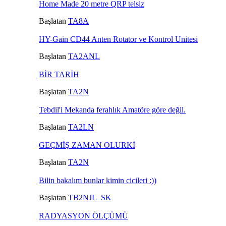
Home Made 20 metre QRP telsiz
Başlatan
TA8A
HY-Gain CD44 Anten Rotator ve Kontrol Unitesi
Başlatan
TA2ANL
BİR TARİH
Başlatan
TA2N
Tebdil'i Mekanda ferahlık Amatöre göre değil.
Başlatan
TA2LN
GEÇMİŞ ZAMAN OLURKİ
Başlatan
TA2N
Bilin bakalım bunlar kimin cicileri :))
Başlatan
TB2NJL_SK
RADYASYON ÖLÇÜMÜ