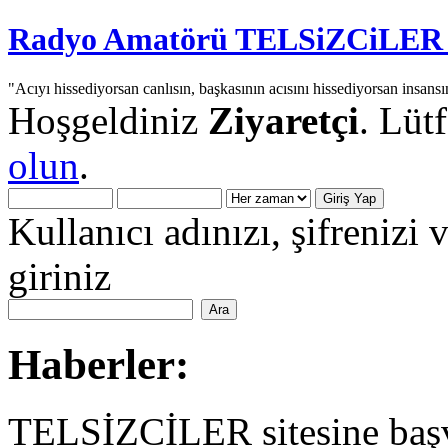
Radyo Amatörü TELSiZCiLER iç
"Acıyı hissediyorsan canlısın, başkasının acısını hissediyorsan insansı
Hoşgeldiniz
Ziyaretçi
. Lüt
olun
.
Kullanıcı adınızı, şifrenizi 
giriniz
Haberler:
TELSİZCİLER sitesine başv