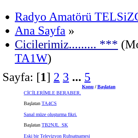
Radyo Amatörü TELSiZCi
Ana Sayfa
»
Cicilerimiz......... ***
(Mo
TA1W
)
Sayfa: [
1
]
2
3
...
5
Konu
/
Başlatan
CİCİLERİMLE BERABER.
Başlatan
TA4CS
Sanal müze oluşturma fikri.
Başlatan
TB2NJL_SK
Eski bir Televizyon Ruhsatnamesi