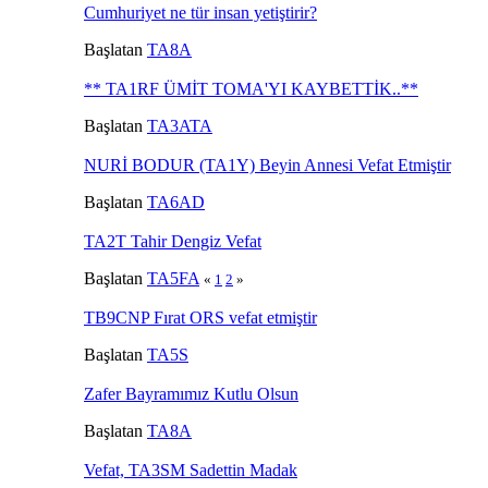
Cumhuriyet ne tür insan yetiştirir?
Başlatan
TA8A
** TA1RF ÜMİT TOMA'YI KAYBETTİK..**
Başlatan
TA3ATA
NURİ BODUR (TA1Y) Beyin Annesi Vefat Etmiştir
Başlatan
TA6AD
TA2T Tahir Dengiz Vefat
Başlatan
TA5FA
«
1
2
»
TB9CNP Fırat ORS vefat etmiştir
Başlatan
TA5S
Zafer Bayramımız Kutlu Olsun
Başlatan
TA8A
Vefat, TA3SM Sadettin Madak