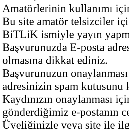
Amatörlerinin kullanımı içi
Bu site amatör telsizciler iç
BiTLiK ismiyle yayın yapm
Başvurunuzda E-posta adres
olmasına dikkat ediniz.
Başvurunuzun onaylanması g
adresinizin spam kutusunu k
Kaydınızın onaylanması içi
gönderdiğimiz e-postanın c
Üyeliğinizle veya site ile il