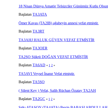
18 Nisan Dünya Amatör Telsizciler Günümüz Kutlu Olsun
Başlatan
TA3ATA
Ömer Kavas (TA2IB) ağabeyin annesi vefat etmiştir.
Başlatan
TA3RT
TA3AHJ HALUK GÜVEN VEFAT ETMİŞTİR
Başlatan
TA3OER
TA2SO Şükrü DOĞAN VEFAT ETMİŞTİR
Başlatan
TA6AD
«
1
2
»
TA5AVI Veysel İnanır Vefat etmiştir.
Başlatan
TA5SO
( Silent Key ) Vefat, Salih Rüçhan Özatay TA2AH
Başlatan
TA2GC
«
1
2
»
Sıtkı ATASOY (TA4ATA) Beyin BABASI ABDULLA