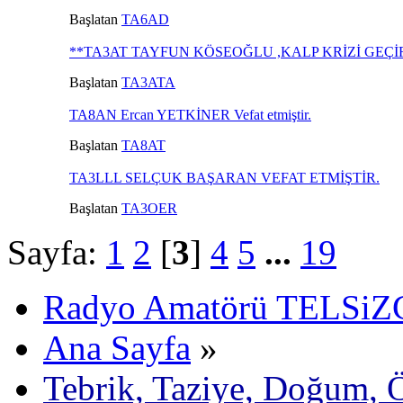
Başlatan
TA6AD
**TA3AT TAYFUN KÖSEOĞLU ,KALP KRİZİ GEÇİ
Başlatan
TA3ATA
TA8AN Ercan YETKİNER Vefat etmiştir.
Başlatan
TA8AT
TA3LLL SELÇUK BAŞARAN VEFAT ETMİŞTİR.
Başlatan
TA3OER
Sayfa:
1
2
[
3
]
4
5
...
19
Radyo Amatörü TELSiZCi
Ana Sayfa
»
Tebrik, Taziye, Doğum, 