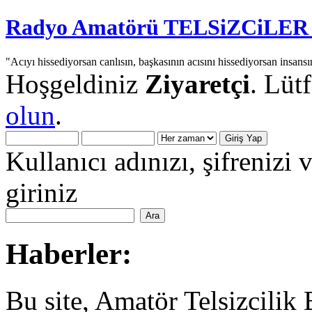
Radyo Amatörü TELSiZCiLER iç
"Acıyı hissediyorsan canlısın, başkasının acısını hissediyorsan insansı
Hoşgeldiniz
Ziyaretçi
. Lüt
olun
.
Kullanıcı adınızı, şifrenizi 
giriniz
Haberler:
Bu site, Amatör Telsizcilik