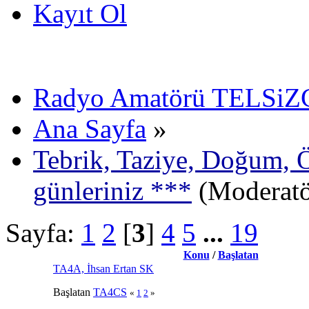
Kayıt Ol
Radyo Amatörü TELSiZCi
Ana Sayfa
»
Tebrik, Taziye, Doğum, 
günleriniz ***
(Moderat
Sayfa:
1
2
[
3
]
4
5
...
19
Konu
/
Başlatan
TA4A, İhsan Ertan SK
Başlatan
TA4CS
«
1
2
»