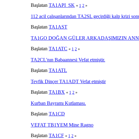
Başlatan
TA1API_SK
«
1
2
»
112 acil çalışanlarından TA2SL geçirdiği kalp krizi sonuc
Başlatan
TA1AST
TA1GO DOĞAN GÜLER ARKADAŞIMIZIN ANNES
Başlatan
TA1ATC
«
1
2
»
TA2CL'nın Babaannesi Vefat etmiştir.
Başlatan
TA1ATL
Tevfik Dinçer TA1ADT Vefat etmiştir
Başlatan
TA1BX
«
1
2
»
Kurban Bayramı Kutlaması.
Başlatan
TA1CD
VEFAT TB1YEM Mine Ragno
Başlatan
TA1CF
«
1
2
»