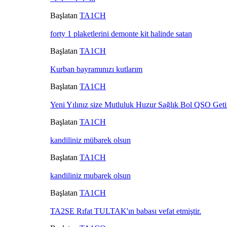
Başlatan
TA1CH
forty 1 plaketlerini demonte kit halinde satan
Başlatan
TA1CH
Kurban bayramınızı kutlarım
Başlatan
TA1CH
Yeni Yılınız size Mutluluk Huzur Sağlık Bol QSO Geti
Başlatan
TA1CH
kandiliniz mübarek olsun
Başlatan
TA1CH
kandiliniz mubarek olsun
Başlatan
TA1CH
TA2SE Rıfat TULTAK'ın babası vefat etmiştir.