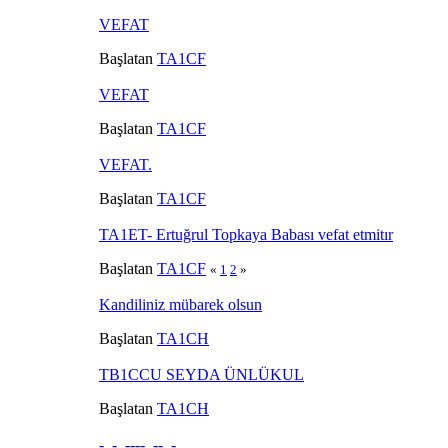
VEFAT
Başlatan
TA1CF
VEFAT
Başlatan
TA1CF
VEFAT.
Başlatan
TA1CF
TA1ET- Ertuğrul Topkaya Babası vefat etmitır
Başlatan
TA1CF
«
1
2
»
Kandiliniz mübarek olsun
Başlatan
TA1CH
TB1CCU SEYDA ÜNLÜKUL
Başlatan
TA1CH
- .- .---- .--. -...