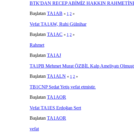
BTK'DAN RECEP ABİMİZ HAKKIN RAHMETİ
Başlatan
TA1AB
«
1
2
»
Vefat TA1AW, Ruhi Gülnihar
Başlatan
TA1AC
«
1
2
»
Rahmet
Başlatan
TA1AJ
TA1PB Mehmet Murat ÖZBİL Kalp Ameliyatı Olmuşt
Başlatan
TA1ALN
«
1
2
»
TB1CNP Sedat Yetiş vefat etmiştir.
Başlatan
TA1AOR
Vefat TA1ES Erdoğan Sert
Başlatan
TA1AOR
vefat