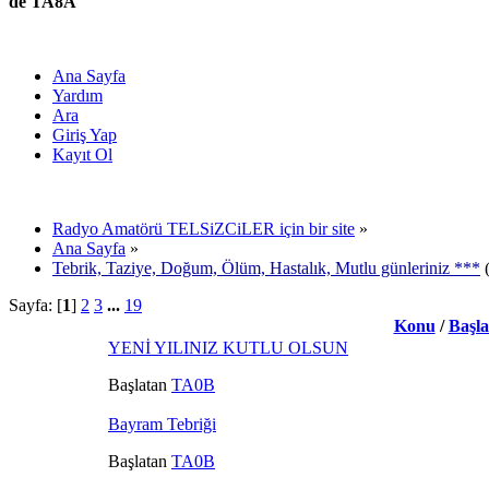
de TA8A
Ana Sayfa
Yardım
Ara
Giriş Yap
Kayıt Ol
Radyo Amatörü TELSiZCiLER için bir site
»
Ana Sayfa
»
Tebrik, Taziye, Doğum, Ölüm, Hastalık, Mutlu günleriniz ***
(
Sayfa: [
1
]
2
3
...
19
Konu
/
Başl
YENİ YILINIZ KUTLU OLSUN
Başlatan
TA0B
Bayram Tebriği
Başlatan
TA0B