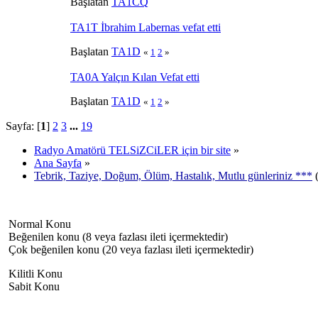
Başlatan
TA1CQ
TA1T İbrahim Labernas vefat etti
Başlatan
TA1D
«
1
2
»
TA0A Yalçın Kılan Vefat etti
Başlatan
TA1D
«
1
2
»
Sayfa: [
1
]
2
3
...
19
Radyo Amatörü TELSiZCiLER için bir site
»
Ana Sayfa
»
Tebrik, Taziye, Doğum, Ölüm, Hastalık, Mutlu günleriniz ***
(
Normal Konu
Beğenilen konu (8 veya fazlası ileti içermektedir)
Çok beğenilen konu (20 veya fazlası ileti içermektedir)
Kilitli Konu
Sabit Konu