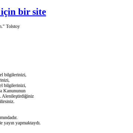
in bir site
n." Tolstoy
bilgilerinizi,
inizi,
bilgilerinizi,
ması Kanununun
 Alenileştirdiğiniz
lirsiniz.
amındadır.
e yayın yapmaktaydı.