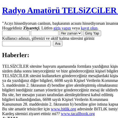
Radyo Amatörü TELSiZCiLER iç
"Acıyı hissediyorsan canlısın, başkasının acısını hissediyorsan insansı
Hoşgeldiniz
Ziyaretçi
. Lütfen
giriş yapın
veya
kayıt olun
.
Kullanıcı adınızı, şifrenizi ve aktif kalma süresini giriniz
Haberler:
TELSİZCİLER sitesine başvuru aşamasında formlara yazdığınız kişisel 
sizden daha sonra isteyeceğimiz ve bize göndereceğiniz kişisel bilgiler
TELSİZCİLER sitesini kullanırken göndereceğiniz mesajlardaki kişisel 
ya da yazdığınız diğer bilgileri, 6698 sayılı Kişisel Verilerin Korun
5. maddesinin 2. fıkrasının d) bendine göre alenileştirmiş olmaktasınız.
bilgileri istediğiniz zaman yöneticiye göndereceğiniz mesaj ile sildirebi
Bu site, her mesajın yazarı tarafından alenileştirilmesi kabul edilmiş
bilgileri kullandığından, 6698 sayılı Kişisel Verilerin Korunması
Kanununun 28. maddesinin 2. fıkrasının b) bendine göre istisna kaps
Bu site amatör telsizciler için
www.bitlik.org
adresinde BiTLiK ismiyl
Kardeş sitemizi ziyaret ettiniz mi??
www.tacallbook.org