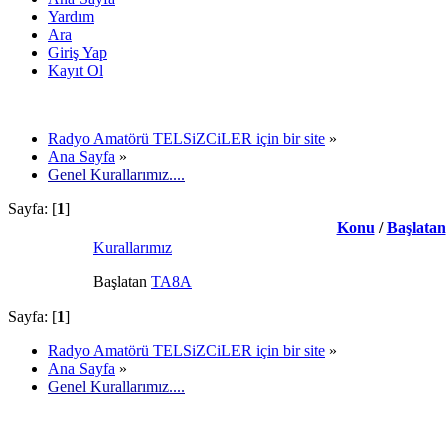
Yardım
Ara
Giriş Yap
Kayıt Ol
Radyo Amatörü TELSiZCiLER için bir site
»
Ana Sayfa
»
Genel Kurallarımız....
Sayfa: [
1
]
Konu
/
Başlatan
Kurallarımız
Başlatan
TA8A
Sayfa: [
1
]
Radyo Amatörü TELSiZCiLER için bir site
»
Ana Sayfa
»
Genel Kurallarımız....