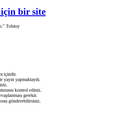
in bir site
n." Tolstoy
 içindir.
e yayın yapmaktaydı.
niz.
tusunu kontrol ediniz.
evaplanması gerekir.
osta gönderebilirsiniz.