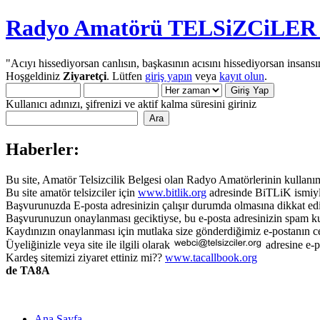
Radyo Amatörü TELSiZCiLER iç
"Acıyı hissediyorsan canlısın, başkasının acısını hissediyorsan insansı
Hoşgeldiniz
Ziyaretçi
. Lütfen
giriş yapın
veya
kayıt olun
.
Kullanıcı adınızı, şifrenizi ve aktif kalma süresini giriniz
Haberler:
Bu site, Amatör Telsizcilik Belgesi olan Radyo Amatörlerinin kullanımı
Bu site amatör telsizciler için
www.bitlik.org
adresinde BiTLiK ismiyl
Başvurunuzda E-posta adresinizin çalışır durumda olmasına dikkat edi
Başvurunuzun onaylanması geciktiyse, bu e-posta adresinizin spam ku
Kaydınızın onaylanması için mutlaka size gönderdiğimiz e-postanın c
Üyeliğinizle veya site ile ilgili olarak
adresine e-p
Kardeş sitemizi ziyaret ettiniz mi??
www.tacallbook.org
de TA8A
Ana Sayfa