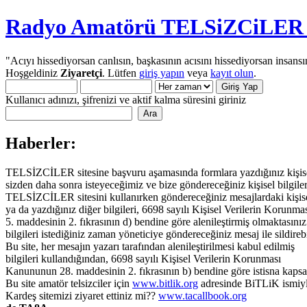
Radyo Amatörü TELSiZCiLER iç
"Acıyı hissediyorsan canlısın, başkasının acısını hissediyorsan insansı
Hoşgeldiniz
Ziyaretçi
. Lütfen
giriş yapın
veya
kayıt olun
.
Kullanıcı adınızı, şifrenizi ve aktif kalma süresini giriniz
Haberler:
TELSİZCİLER sitesine başvuru aşamasında formlara yazdığınız kişisel 
sizden daha sonra isteyeceğimiz ve bize göndereceğiniz kişisel bilgiler
TELSİZCİLER sitesini kullanırken göndereceğiniz mesajlardaki kişisel 
ya da yazdığınız diğer bilgileri, 6698 sayılı Kişisel Verilerin Korun
5. maddesinin 2. fıkrasının d) bendine göre alenileştirmiş olmaktasınız.
bilgileri istediğiniz zaman yöneticiye göndereceğiniz mesaj ile sildirebi
Bu site, her mesajın yazarı tarafından alenileştirilmesi kabul edilmiş
bilgileri kullandığından, 6698 sayılı Kişisel Verilerin Korunması
Kanununun 28. maddesinin 2. fıkrasının b) bendine göre istisna kaps
Bu site amatör telsizciler için
www.bitlik.org
adresinde BiTLiK ismiyl
Kardeş sitemizi ziyaret ettiniz mi??
www.tacallbook.org