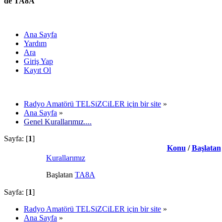
de TA8A
Ana Sayfa
Yardım
Ara
Giriş Yap
Kayıt Ol
Radyo Amatörü TELSiZCiLER için bir site
»
Ana Sayfa
»
Genel Kurallarımız....
Sayfa: [
1
]
Konu
/
Başlatan
Kurallarımız
Başlatan
TA8A
Sayfa: [
1
]
Radyo Amatörü TELSiZCiLER için bir site
»
Ana Sayfa
»