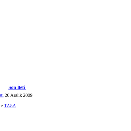
Son İleti
26 Aralık 2009,
n:
TA8A