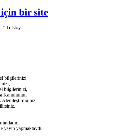
in bir site
n." Tolstoy
bilgilerinizi,
inizi,
bilgilerinizi,
ması Kanununun
 Alenileştirdiğiniz
lirsiniz.
amındadır.
e yayın yapmaktaydı.