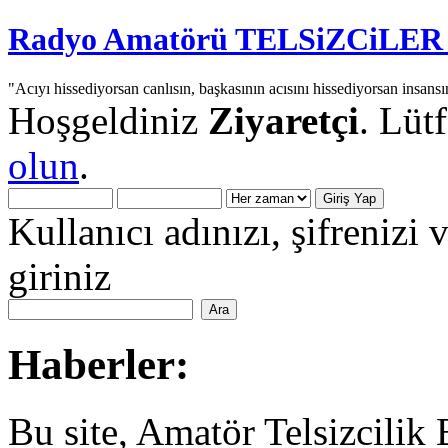
Radyo Amatörü TELSiZCiLER iç
"Acıyı hissediyorsan canlısın, başkasının acısını hissediyorsan insansı
Hoşgeldiniz
Ziyaretçi
. Lüt
olun
.
Kullanıcı adınızı, şifrenizi 
giriniz
Haberler:
Bu site, Amatör Telsizcilik