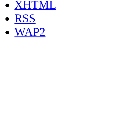
XHTML
RSS
WAP2