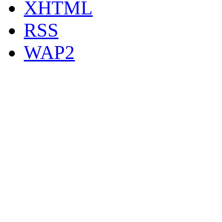
XHTML
RSS
WAP2