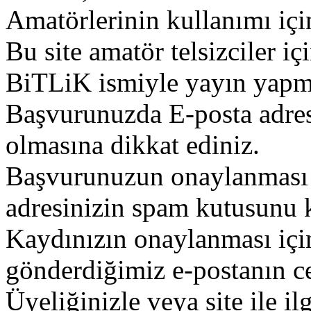
Amatörlerinin kullanımı içi
Bu site amatör telsizciler iç
BiTLiK ismiyle yayın yapm
Başvurunuzda E-posta adres
olmasına dikkat ediniz.
Başvurunuzun onaylanması g
adresinizin spam kutusunu k
Kaydınızın onaylanması içi
gönderdiğimiz e-postanın c
Üyeliğinizle veya site ile il