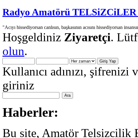
Radyo Amatörü TELSiZCiLER iç
"Acıyı hissediyorsan canlısın, başkasının acısını hissediyorsan insansı
Hoşgeldiniz
Ziyaretçi
. Lüt
olun
.
Kullanıcı adınızı, şifrenizi 
giriniz
Haberler:
Bu site, Amatör Telsizcilik