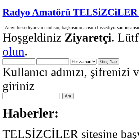
Radyo Amatörü TELSiZCiLER iç
"Acıyı hissediyorsan canlısın, başkasının acısını hissediyorsan insansı
Hoşgeldiniz
Ziyaretçi
. Lüt
olun
.
Kullanıcı adınızı, şifrenizi 
giriniz
Haberler:
TELSİZCİLER sitesine başv