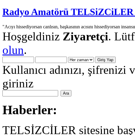
Radyo Amatörü TELSiZCiLER iç
"Acıyı hissediyorsan canlısın, başkasının acısını hissediyorsan insansı
Hoşgeldiniz
Ziyaretçi
. Lüt
olun
.
Kullanıcı adınızı, şifrenizi 
giriniz
Haberler:
TELSİZCİLER sitesine başv