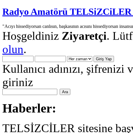
Radyo Amatörü TELSiZCiLER iç
"Acıyı hissediyorsan canlısın, başkasının acısını hissediyorsan insansı
Hoşgeldiniz
Ziyaretçi
. Lüt
olun
.
Kullanıcı adınızı, şifrenizi 
giriniz
Haberler:
TELSİZCİLER sitesine başv