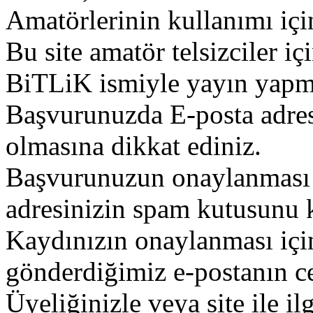
Amatörlerinin kullanımı içi
Bu site amatör telsizciler iç
BiTLiK ismiyle yayın yapm
Başvurunuzda E-posta adres
olmasına dikkat ediniz.
Başvurunuzun onaylanması g
adresinizin spam kutusunu k
Kaydınızın onaylanması içi
gönderdiğimiz e-postanın c
Üyeliğinizle veya site ile il