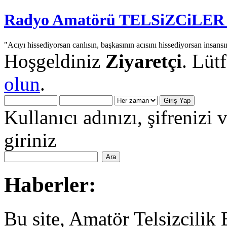
Radyo Amatörü TELSiZCiLER iç
"Acıyı hissediyorsan canlısın, başkasının acısını hissediyorsan insansı
Hoşgeldiniz
Ziyaretçi
. Lüt
olun
.
Kullanıcı adınızı, şifrenizi 
giriniz
Haberler:
Bu site, Amatör Telsizcilik