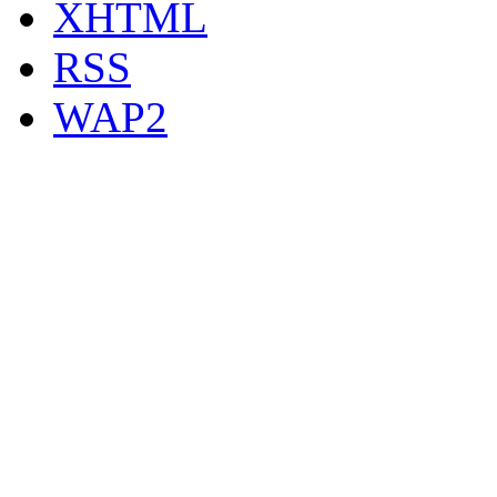
XHTML
RSS
WAP2