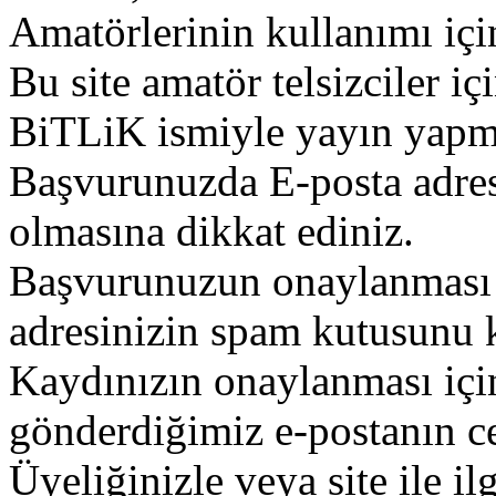
Amatörlerinin kullanımı içi
Bu site amatör telsizciler iç
BiTLiK ismiyle yayın yapm
Başvurunuzda E-posta adres
olmasına dikkat ediniz.
Başvurunuzun onaylanması g
adresinizin spam kutusunu k
Kaydınızın onaylanması içi
gönderdiğimiz e-postanın c
Üyeliğinizle veya site ile il