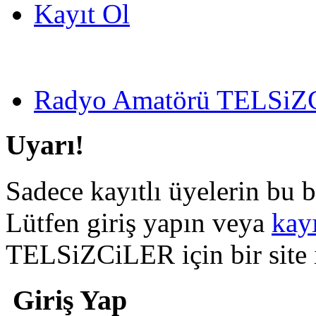
Kayıt Ol
Radyo Amatörü TELSiZCi
Uyarı!
Sadece kayıtlı üyelerin bu b
Lütfen giriş yapın veya
kay
TELSiZCiLER için bir site il
Giriş Yap