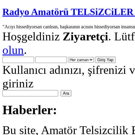
Radyo Amatörü TELSiZCiLER iç
"Acıyı hissediyorsan canlısın, başkasının acısını hissediyorsan insansı
Hoşgeldiniz
Ziyaretçi
. Lüt
olun
.
Kullanıcı adınızı, şifrenizi 
giriniz
Haberler:
Bu site, Amatör Telsizcilik