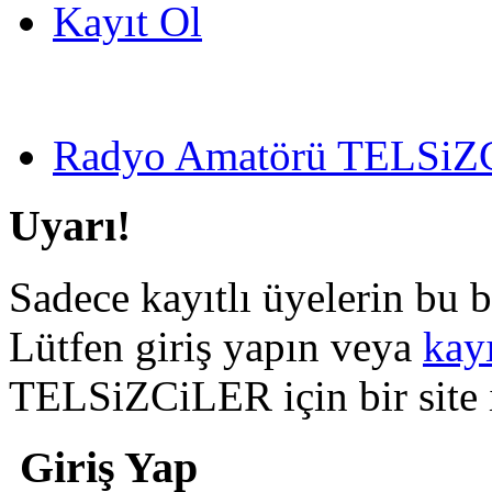
Kayıt Ol
Radyo Amatörü TELSiZCi
Uyarı!
Sadece kayıtlı üyelerin bu b
Lütfen giriş yapın veya
kay
TELSiZCiLER için bir site il
Giriş Yap