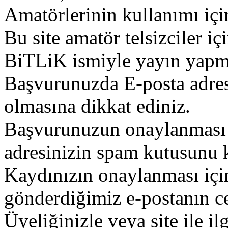
Amatörlerinin kullanımı içi
Bu site amatör telsizciler iç
BiTLiK ismiyle yayın yapm
Başvurunuzda E-posta adres
olmasına dikkat ediniz.
Başvurunuzun onaylanması g
adresinizin spam kutusunu k
Kaydınızın onaylanması içi
gönderdiğimiz e-postanın c
Üyeliğinizle veya site ile il