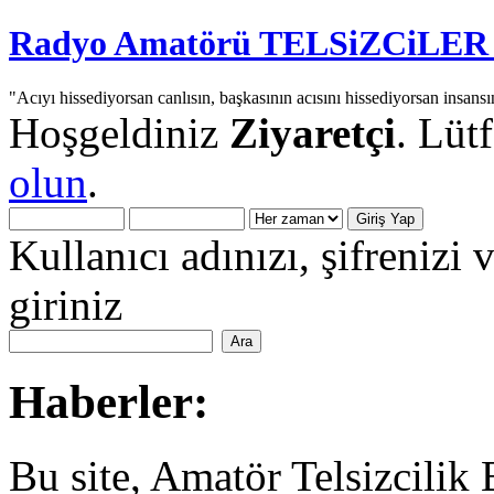
Radyo Amatörü TELSiZCiLER iç
"Acıyı hissediyorsan canlısın, başkasının acısını hissediyorsan insansı
Hoşgeldiniz
Ziyaretçi
. Lüt
olun
.
Kullanıcı adınızı, şifrenizi 
giriniz
Haberler:
Bu site, Amatör Telsizcilik