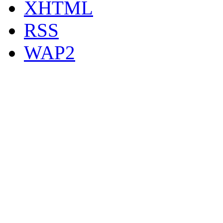
XHTML
RSS
WAP2