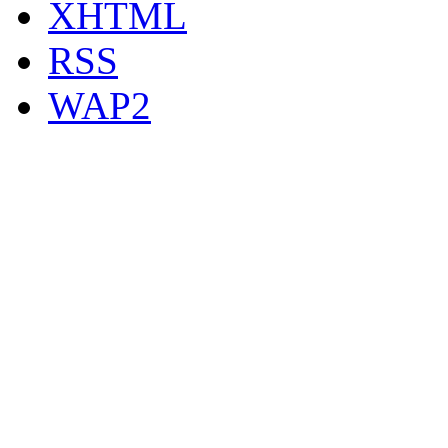
XHTML
RSS
WAP2