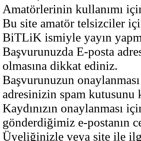
Amatörlerinin kullanımı içi
Bu site amatör telsizciler iç
BiTLiK ismiyle yayın yapm
Başvurunuzda E-posta adres
olmasına dikkat ediniz.
Başvurunuzun onaylanması g
adresinizin spam kutusunu k
Kaydınızın onaylanması içi
gönderdiğimiz e-postanın c
Üyeliğinizle veya site ile il