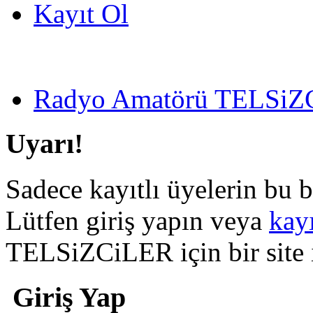
Kayıt Ol
Radyo Amatörü TELSiZCi
Uyarı!
Sadece kayıtlı üyelerin bu b
Lütfen giriş yapın veya
kay
TELSiZCiLER için bir site il
Giriş Yap