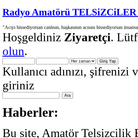
Radyo Amatörü TELSiZCiLER iç
"Acıyı hissediyorsan canlısın, başkasının acısını hissediyorsan insansı
Hoşgeldiniz
Ziyaretçi
. Lüt
olun
.
Kullanıcı adınızı, şifrenizi 
giriniz
Haberler:
Bu site, Amatör Telsizcilik