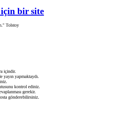
in bir site
n." Tolstoy
 içindir.
e yayın yapmaktaydı.
niz.
tusunu kontrol ediniz.
evaplanması gerekir.
osta gönderebilirsiniz.