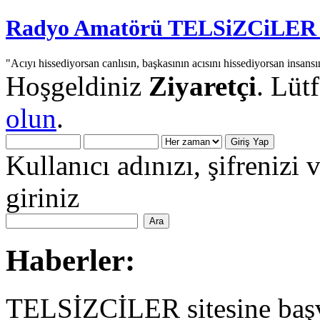
Radyo Amatörü TELSiZCiLER iç
"Acıyı hissediyorsan canlısın, başkasının acısını hissediyorsan insansı
Hoşgeldiniz
Ziyaretçi
. Lüt
olun
.
Kullanıcı adınızı, şifrenizi 
giriniz
Haberler:
TELSİZCİLER sitesine başv