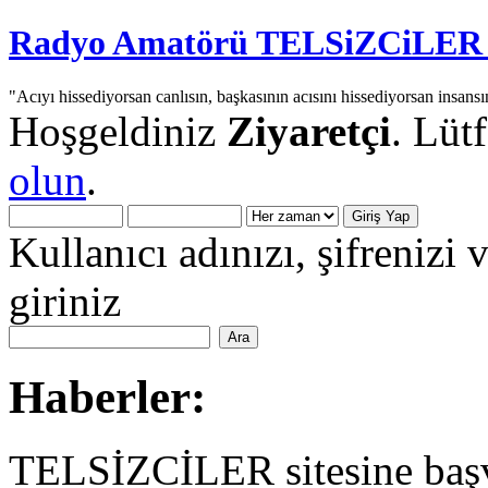
Radyo Amatörü TELSiZCiLER iç
"Acıyı hissediyorsan canlısın, başkasının acısını hissediyorsan insansı
Hoşgeldiniz
Ziyaretçi
. Lüt
olun
.
Kullanıcı adınızı, şifrenizi 
giriniz
Haberler:
TELSİZCİLER sitesine başv