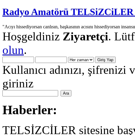
Radyo Amatörü TELSiZCiLER iç
"Acıyı hissediyorsan canlısın, başkasının acısını hissediyorsan insansı
Hoşgeldiniz
Ziyaretçi
. Lüt
olun
.
Kullanıcı adınızı, şifrenizi 
giriniz
Haberler:
TELSİZCİLER sitesine başv