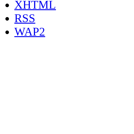
XHTML
RSS
WAP2