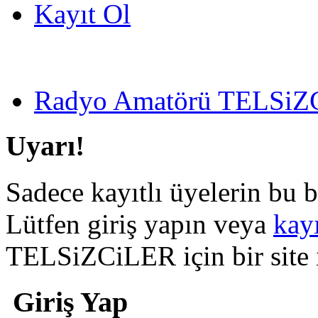
Kayıt Ol
Radyo Amatörü TELSiZCi
Uyarı!
Sadece kayıtlı üyelerin bu b
Lütfen giriş yapın veya
kay
TELSiZCiLER için bir site il
Giriş Yap