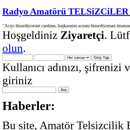
Radyo Amatörü TELSiZCiLER iç
"Acıyı hissediyorsan canlısın, başkasının acısını hissediyorsan insansı
Hoşgeldiniz
Ziyaretçi
. Lüt
olun
.
Kullanıcı adınızı, şifrenizi 
giriniz
Haberler:
Bu site, Amatör Telsizcilik