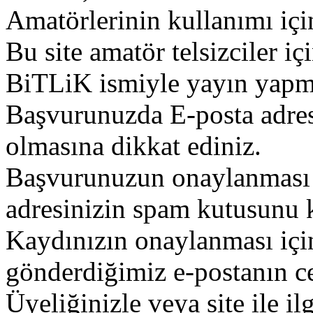
Amatörlerinin kullanımı içi
Bu site amatör telsizciler iç
BiTLiK ismiyle yayın yapm
Başvurunuzda E-posta adres
olmasına dikkat ediniz.
Başvurunuzun onaylanması g
adresinizin spam kutusunu k
Kaydınızın onaylanması içi
gönderdiğimiz e-postanın c
Üyeliğinizle veya site ile il