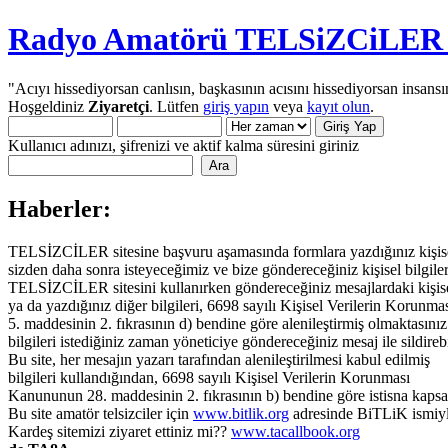
Radyo Amatörü TELSiZCiLER iç
"Acıyı hissediyorsan canlısın, başkasının acısını hissediyorsan insansı
Hoşgeldiniz
Ziyaretçi
. Lütfen
giriş yapın
veya
kayıt olun
.
Kullanıcı adınızı, şifrenizi ve aktif kalma süresini giriniz
Haberler:
TELSİZCİLER sitesine başvuru aşamasında formlara yazdığınız kişisel 
sizden daha sonra isteyeceğimiz ve bize göndereceğiniz kişisel bilgiler
TELSİZCİLER sitesini kullanırken göndereceğiniz mesajlardaki kişisel 
ya da yazdığınız diğer bilgileri, 6698 sayılı Kişisel Verilerin Korun
5. maddesinin 2. fıkrasının d) bendine göre alenileştirmiş olmaktasınız.
bilgileri istediğiniz zaman yöneticiye göndereceğiniz mesaj ile sildirebi
Bu site, her mesajın yazarı tarafından alenileştirilmesi kabul edilmiş
bilgileri kullandığından, 6698 sayılı Kişisel Verilerin Korunması
Kanununun 28. maddesinin 2. fıkrasının b) bendine göre istisna kaps
Bu site amatör telsizciler için
www.bitlik.org
adresinde BiTLiK ismiyl
Kardeş sitemizi ziyaret ettiniz mi??
www.tacallbook.org