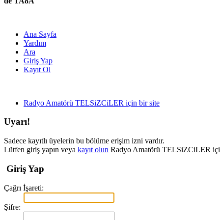
de TA8A
Ana Sayfa
Yardım
Ara
Giriş Yap
Kayıt Ol
Radyo Amatörü TELSiZCiLER için bir site
Uyarı!
Sadece kayıtlı üyelerin bu bölüme erişim izni vardır.
Lütfen giriş yapın veya
kayıt olun
Radyo Amatörü TELSiZCiLER için bir
Giriş Yap
Çağrı İşareti:
Şifre: