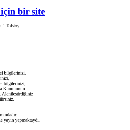
in bir site
n." Tolstoy
bilgilerinizi,
inizi,
bilgilerinizi,
ması Kanununun
 Alenileştirdiğiniz
lirsiniz.
amındadır.
e yayın yapmaktaydı.