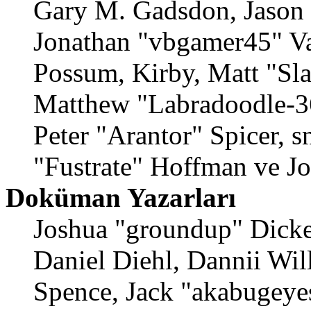
Gary M. Gadsdon, Jason 
Jonathan "vbgamer45" Val
Possum, Kirby, Matt "S
Matthew "Labradoodle-36
Peter "Arantor" Spicer, 
"Fustrate" Hoffman ve J
Doküman Yazarları
Joshua "groundup" Dicke
Daniel Diehl, Dannii Wil
Spence, Jack "akabugeyes