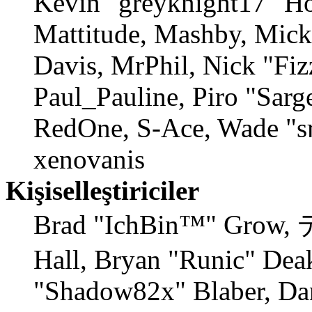
Kevin "greyknight17" Ho
Mattitude, Mashby, Mick 
Davis, MrPhil, Nick "Fiz
Paul_Pauline, Piro "Sarg
RedOne, S-Ace, Wade "s
xenovanis
Kişiselleştiriciler
Brad "IchBin™" Grow,
Hall, Bryan "Runic" Deak
"Shadow82x" Blaber, Dan