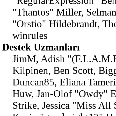
"RegularExpression" Ben
"Thantos" Miller, Selma
"Orstio" Hildebrandt, Th
winrules
Destek Uzmanları
JimM, Adish "(F.L.A.M.E
Kilpinen, Ben Scott, Big
Duncan85, Eliana Tamerin
Huw, Jan-Olof "Owdy" Er
Strike, Jessica "Miss Al