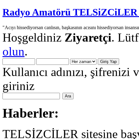
Radyo Amatörü TELSiZCiLER iç
"Acıyı hissediyorsan canlısın, başkasının acısını hissediyorsan insansı
Hoşgeldiniz
Ziyaretçi
. Lüt
olun
.
Kullanıcı adınızı, şifrenizi 
giriniz
Haberler:
TELSİZCİLER sitesine başv