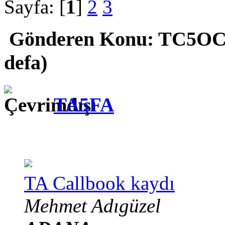
Sayfa: [
1
]
2
3
Gönderen
Konu: TC5OCK
defa)
TA5FA
TA Callbook kaydı
Mehmet Adıgüzel