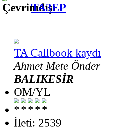
TA3EP
TA Callbook kaydı
Ahmet Mete Önder
BALIKESİR
OM/YL
İleti: 2539