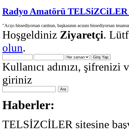
Radyo Amatörü TELSiZCiLER iç
"Acıyı hissediyorsan canlısın, başkasının acısını hissediyorsan insansı
Hoşgeldiniz
Ziyaretçi
. Lüt
olun
.
Kullanıcı adınızı, şifrenizi 
giriniz
Haberler:
TELSİZCİLER sitesine başv