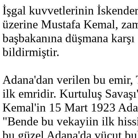
İşgal kuvvetlerinin İskende
üzerine Mustafa Kemal, za
başbakanına düşmana karşı a
bildirmiştir.
Adana'dan verilen bu emir,
ilk emridir. Kurtuluş Savaş
Kemal'in 15 Mart 1923 Adan
"Bende bu vekayiin ilk hiss
bu güzel Adana'da vücut bul