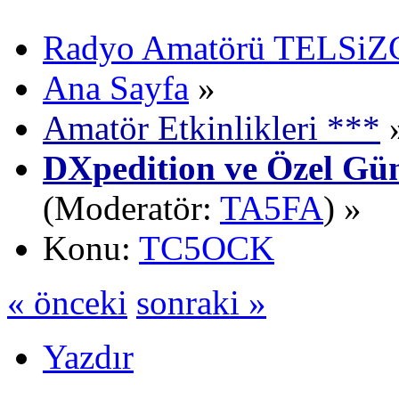
Radyo Amatörü TELSiZCi
Ana Sayfa
»
Amatör Etkinlikleri ***
DXpedition ve Özel Gün
(Moderatör:
TA5FA
) »
Konu:
TC5OCK
« önceki
sonraki »
Yazdır