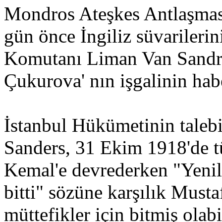
Mondros Ateşkes Antlaşması
gün önce İngiliz süvarileri
Komutanı Liman Van Sandres
Çukurova' nın işgalinin hab
İstanbul Hükümetinin taleb
Sanders, 31 Ekim 1918'de t
Kemal'e devrederken "Yenild
bitti" sözüne karşılık Must
müttefikler için bitmiş olabi